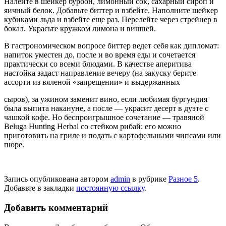
Налейте в шейкер бурбон, лимонный сок, сахарный сироп и
яичный белок. Добавьте биттер и взбейте. Наполните шейкер
кубиками льда и взбейте еще раз. Перелейте через стрейнер в
бокал. Украсьте кружком лимона и вишней.
В гастрономическом вопросе биттер ведет себя как дипломат:
напиток уместен до, после и во время еды и сочетается
практически со всеми блюдами. В качестве апери­тива
настойка задаст направление ве­черу (на закуску берите
ассорти из вя­леной «запрещении» и выдержанных
сыров), за ужином заменит вино, если любимая бургундия
была выпита на­кануне, а после — украсит десерт в дуэ­те с
чашкой кофе. Но беспроигрышное сочетание — травяной
Beluga Hunting Herbal со стейком рибай: его можно
приготовить на гриле и подать с кар­тофельными чипсами или
пюре.
Запись опубликована автором
admin
в рубрике
Разное 5
.
Добавьте в закладки
постоянную ссылку
.
Добавить комментарий