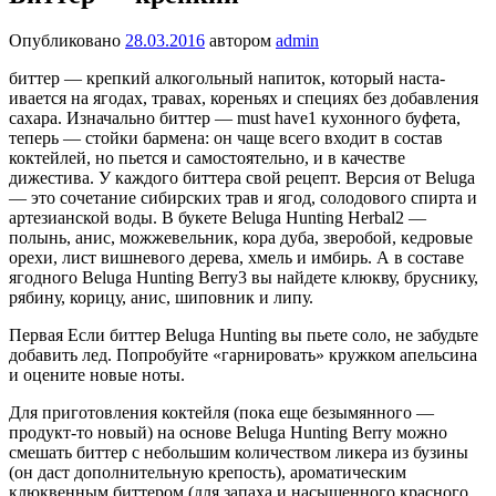
Опубликовано
28.03.2016
автором
admin
биттер — крепкий алкогольный напиток, который наста­
ивается на ягодах, травах, кореньях и специях без добавления
сахара. Изначально биттер — must have1 кухонного буфета,
теперь — стой­ки бармена: он чаще всего входит в состав
коктейлей, но пьется и самостоятельно, и в качестве
дижестива.
У каждого биттера свой рецепт. Версия от Beluga
— это сочета­ние сибирских трав и ягод, солодового спирта и
артезианской воды. В букете Beluga Hunting Herbal2 —
полынь, анис, можжевельник, кора дуба, зверобой, кедровые
орехи, лист вишневого дерева, хмель и им­бирь. А в составе
ягодного Beluga Hunting Berry3 вы найдете клюкву, бруснику,
рябину, корицу, анис, шиповник и липу.
Первая Если биттер Beluga Hunting вы пьете соло, не забудьте
добавить лед. Попробуйте «гарниро­вать» кружком апельсина
и оцените новые ноты.
Для приготовления кок­тейля (пока еще безымян­ного —
продукт-то новый) на основе Beluga Hunting Berry можно
смешать бит­тер с небольшим количе­ством ликера из бузины
(он даст дополнительную крепость), ароматическим
клюквенным биттером (для запаха и насыщенного красного