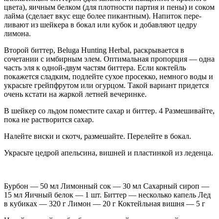
цвета), яичным белком (для плотности партия и пены) и соком
лайма (сделает вкус еще более пикантным). Напиток пере­
ливают из шейкера в бокал или кубок и добавляют це­дру
лимона.
Второй биттер, Beluga Hunting Herbal, раскрыва­ется в
сочетании с имбир­ным элем. Оптимальная пропорция — одна
часть эля к одной-двум частям битте­ра. Если коктейль
покажет­ся сладким, подлейте сухое просекко, немного воды и
украсьте грейпфрутом или огурцом. Такой вариант придется
очень кстати на жаркой летней вечеринке.
В шейкер со льдом по­местите са­хар и биттер. 4 Разме­шивайте,
пока не рас­творится сахар.
Налейте виски и скотч, разме­шайте. Перелейте в бокал.
Украсьте цедрой апель­сина, вишней и пластинкой из леденца.
Бурбон — 50 мл Лимонный сок — 30 мл Сахарный сироп —
15 мл Яичный белок — 1 шт. Биттер — несколько капель Лед
в кубиках — 320 г Лимон — 20 г Коктейльная вишня — 5 г