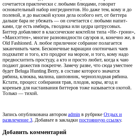
сочетается практически с любыми блюдами, го­ворит
основательный набор ингреди­ентов. Но даже тем, кому и до
поле­вой, и до высокой кухни дела особого нет, от биттера
дальше бара не убе­жать — он сочетается с любыми напит­
ками, где есть имбирь, гвоздика или цедра цитрусовых.
Биттер добавляют в классические коктейли типа «Не- грони»,
«Манхэттен», многие разновидности сауэров и, конеч­но же, в
Old Fashioned. А любое приличное собрание полагается
заканчивать чаем. Бесконеч­ные вариации охотничьих чаев
подхватят и того, кто продрог на морозе, и того, кому надо
предвосхитить простуду, а кто и просто любит, когда к чаю
подают дижестив покрепче. За­мечу разве, что сюда уместнее
будет Beluga Hunting Berry, в со­ставе которого значатся
рябина, клюква, малина, шиповник, черноплодная рябина.
Кстати, процесс собирания трав, плодов, коры, ягод и
кореньев для наста­ивания биттеров тоже называет­ся охотой.
Только — тихой.
Запись опубликована автором
admin
в рубрике
Отдых и
развлечение 3
. Добавьте в закладки
постоянную ссылку
.
Добавить комментарий