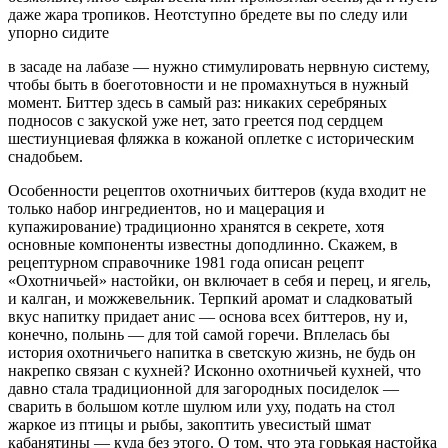
даже жара тропиков. Неотступно бредете вы по следу или
упорно сидите
в засаде на лабазе — нужно стимули­ровать нервную систему,
чтобы быть в боеготовности и не промахнуть­ся в нужный
момент. Биттер здесь в самый раз: никаких серебряных
подносов с закуской уже нет, зато греется под сердцем
шестиунциевая фляжка в кожаной оплетке с истори­ческим
снадобьем.
Особенности рецептов охотничьих биттеров (куда входит не
только на­бор ингредиентов, но и мацерация и
купажирование) традиционно хранятся в секрете, хотя
основные компо­ненты известны доподлинно. Скажем, в
рецептурном справочнике 1981 года описан рецепт
«Охотничьей» на­стойки, он включает в себя и перец, и ягель,
и калган, и можжевельник. Терпкий аромат и сладковатый
вкус напитку придает анис — основа всех биттеров, ну и,
конечно, полынь — для той самой горечи. Вплелась бы
история охотничьего напитка в свет­скую жизнь, не будь он
накрепко связан с кухней? Исконно охотничьей кухней, что
давно стала традици­онной для загородных посиделок —
сварить в большом котле шулюм или уху, подать на стол
жаркое из птицы и рыбы, закоптить увесистый шмат
кабанятины — куда без этого. О том, что эта горькая настойка