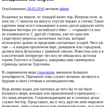
Опубликовано
28.03.2016
автором
admin
Всадники на морозе, от лоша­дей валит пар. Впереди поле, за
ним лес. С минуты на ми­нуту спустят борзых и гончих Такие
картины чаще всего показы­вают в кино, рисуя царскую охоту.
Никакие биттеры (от английского bitter — «горький») в них
не упомина­ются. С другой стороны, уже не один век
существуют рецепты охотничьих настоек, которые
используют дале­ко за пределами охотничьих угодий. Чего уж
там — в каждом приличном баре, домашнем или городском,
должна быть бутылочка с тра­вяной смесью. Известны они и в
классической литературе: без них не обходились засто­лья
героев Толстого и Горького, наверняка ими смачивались
страницы записок Тургенева.
В современном мире
гороскопы
завоевали большую
популярность. Причиной тому служит желание заглянуть в
будущее и быть готовым к неожиданностям.
Ведь рюмка водки для охотника до чего бы то ни было
(пушного зверя, женщин или приключе­ний в принципе) —
это лишь аперитив. Сопровождающим же в сложных делах
служит биттер. Представьте, вы в лесу, кругом либо морозное
безмолвие, либо сырая весна или промозглая осень, да и пусть