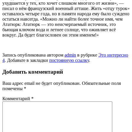
ухудшается у тех, кто хочет слишком многого от жизни», —
писал о нём фран­цузский военный атташе. Жить «отцу турок»
оставалось четы­ре года, но в памяти народа ему было суждено
остаться навсегда. «Можно ли найти более точное имя, чем
Ататюрк: Ататюрк — это неисчерпаемый источник, это
бьющая ключом вода и летнее солнце, что ожив­ляет всё
вокруг. Да будет благо­словен он этим именем!»
Запись опубликована автором
admin
в рубрике
Это интересно
4
. Добавьте в закладки
постоянную ссылку
.
Добавить комментарий
Ваш адрес email не будет опубликован.
Обязательные поля
помечены
*
Комментарий
*