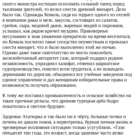
своего министра юстиции исполнять сольный танец перед
тысяча­ми зрителей, то велел снести древний минарет. Дело
было так. Однажды Кемаль, сидя на террасе одного из отелей
в ком­пании ракы и мезе, закусок, состоящих из салатов,
грибов, сыра, медовой дыни, жареных мидий и пирожков,
услышал, как рядом кричит муэдзин. Правоверные
мусульмане в знак уважения прекратили на время веселиться,
но Кемаль посчитал такое соседство неуместным и приказал
снести минарет, что и было выполнено этой же ночью.
Однако даже такое святотатство не могло поколе­бать
железобетонный авторитет гази, который подарил родине
независимость, упразднил халифат, отменил шариатское
судопроизводство, повелел всем трудиться, а не шлындать
дер­вишами по дорогам, объединил все учебные заведения под
еди­ное управление и дал женщинам избирательные права и
возмож­ность получать образование.
К тому же поставил промыш­ленность и сельское хозяйство на
такие прочные рельсы, что древняя турецкая арба бодро
покатилась в светлое будущее.
Здоровье Ататюрка и так было ни к чёрту, больные почки и
печень не давали покоя, а нервотрепка, бурная личная жизнь и
чрезмерные возлияния ситуацию только усугубляли. «Гази
пятьдесят три года, это возраст, когда здоровье часто резко