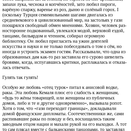
запахи лука, чесно­ка и копчёностей, зато любил пироги,
варёную спаржу, варе­нье из роз, дыню и солёный горох. I
(оскольку Турция семи­мильными шагами двигалась из
средневекового в цивилизо­ванный мир, на застольях у гази
поощрялся свободный обмен мнениями. Хозяин, человек раз­
носторонне подкованный, увле­кался модой, верховой ездой,
танцами, бильярдом и чтением, собирал огромную
библиотеку. Он любил пригласить на ужин деятелей
искусства и науки и не только побеседовать о том о сём, но
иногда и устроить экзамен гостям. Рассказывали, что одна из
образованных дам как-то раз заставила его сурово шевелить
бровями, когда, испугавшись критики, расплакалась и отказа­
лась отвечать.
Гулять так гулять!
Особую же любовь «отец турок» питал к анисовой водке,
ракы. Эта любовь Кемаля плюс его слабость к женщинам,
«будь то жёны товарищей, или женщи­ны из публичных
домов, либо и те и другие одновременно», вызывала ропот.
Хотя о том, что «гази переходит границы», докладывали
домой француз­ские дипломаты. Сооте­чественники же, сами
распи­вавшие ракы по поводу и без, восхищались таким
заводным отцом нации и махали рукой на его выходки. А тот
то сам плясал вместе с балканскими танцорами, то заставлял