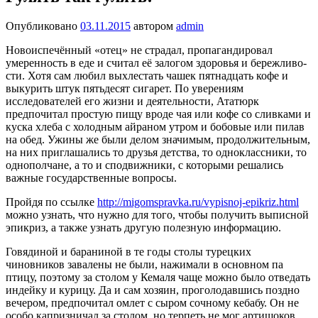
Опубликовано
03.11.2015
автором
admin
Новоиспечённый «отец» не страдал, пропагандировал
умеренность в еде и считал её залогом здоровья и бережливо­
сти. Хотя сам любил выхлестать чашек пятнадцать кофе и
выку­рить штук пятьдесят сигарет. По уверениям
исследователей его жизни и деятельности, Ататюрк
предпочитал простую пищу вроде чая или кофе со сливками и
куска хлеба с холод­ным айраном утром и бобовые или пилав
на обед. Ужины же были делом значимым, продол­жительным,
на них приглаша­лись то друзья детства, то одноклассники, то
однополчане, а то и сподвижники, с которыми решались
важные государ­ственные вопросы.
Пройдя по ссылке
http://migomspravka.ru/vypisnoj-epikriz.html
можно узнать, что нужно для того, чтобы получить выписной
эпикриз, а также узнать другую полезную информацию.
Говядиной и бараниной в те годы столы турецких
чиновников завалены не были, нажимали в основном па
птицу, поэтому за столом у Кемаля чаще можно было отведать
индейку и курицу. Да и сам хозяин, проголодавшись поздно
вечером, предпочитал омлет с сыром сочному кеба­бу. Он не
особо капризничал за столом, но терпеть не мог артишоков,