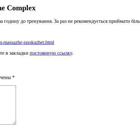
ne Complex
а за годину до тренування. За раз не рекомендується приймати бі
om-massazhe-rasskazhet.html
ьте в закладки
постоянную ссылку
.
ечены
*