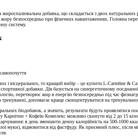
сна жироспалювальна добавка, що складається з двох натуральних 
 жиру безпосередньо при фізичних навантаженнях. Головна перев
нну систему.
x
 самопочуття
х і вісцеральних, то кращий вибір – це купити L-Carnitine & Caf
 спортивної добавки. Дія базується на синергетичному поєднанн
логію, перетворює жир в енергію безпосередньо під час физнагруз
 тренуванні, допомагає краще сконцентруватися на тренувально
уральних біодобавок, а значить, результати будуть проявлятися по
му Карнітин + Кофеїн Комплекс можливо скинути від 2 до 15 кілог
рчування: в день зменшити денну калорійність на 500-1000 ккал,
лої муки), відмовитися від фастфуду. Як приємний плюс, після мі
ля.