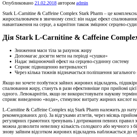
Опубликовано
21.02.2018
автором
admin
Stark L-Carnitine & Caffeine Complex Stark Pharm – це комплек
жироспалювачем в звичному сенсі: він надає ефект спалювання
навантаження на серце, а карнітин також зміцнює серцево-суди
Дія Stark L-Carnitine & Caffeine Comple
Зниження маси тіла за рахунок жиру
Допомагає досягти мети на періоді «сушки»
Надає зміцнюючий ефект на серцево-судинну систему
Сприяє підвищенню витривалості
Через кілька тижнів відзначається поліпшення загального
Якщо ви хочете позбутися зайвих жирових відкладень, підшкірни
спалювання жиру, стануть в рази ефективніше при прийомі цієї
одного. Левокарнітін, якщо не використовувати наукову терміно
сприяє виведенню «води», стимулює витрату жирних кислот на
L-Carnitine & Caffeine Complex від Stark Pharm належить до нат
рекомендованих доз). За відгуками атлетів, через місяць прийо
регулярних грамотних тренувань і дотримання певних правил ха
можна дозволити невелику кількість солодкого або мучного з бі
знову зайвим відсотком жирових відкладень наближається до ну