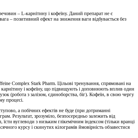
речовин – L-карнітину і кофеїну. Даний препарат не є
ага – позитивний ефект на зниження ваги відбувається без
feine Complex Stark Pharm. Цільові тренування, спрямовані на
і карнітину і кофеїну, що підвищують і доповнюють вплив один
ок (робота з залізом, єдиноборства, біг). Кофеїн, в свою чергу
му процесі.
ступово, а побічних ефектів не буде (при дотриманні
рам. Результат, зрозуміло, безпосередньо залежить від
 їсти вуглеводи з низьким глікемічним індексом (тільки вранці
сячного курсу і скинутих кілограмів ймовірність обзавестися