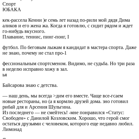
Спорт
ЮБАКА
кек-рассела Кенни )е семь лет назад по-рили мой дядя Дима
аликов и его жена жа. Когда я готовлю, с сидит рядом и ждет
го-нибудь вкусного.
Плавание, теннис, пинг-понг, I
футбол. По беговым лыжам я кандидат в мастера спорта. Даже
не знаю, почему не стал про-1
фессиональным спортсменом. Видимо, не судьба. Но три раза
в неделю исправно хожу в зал.
ья
Байсарова знаю с детства.
— наш день, мы всегда >дим его вместе. Чаще все-гсаем
новые рестораны, но (а я кормлю друзей дома. зно готовил
рибай для и Арсения Шульгина.
Из последнего — не смейтесь! -мне понравился «Статус:
Свободен» с Данилой Козловским. Хорошо, что герой смог
остаться друзьями с человеком, которого еще недавно любил.
Лимонад