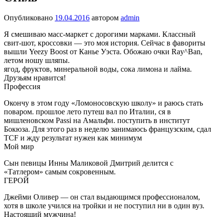
Опубликовано
19.04.2016
автором
admin
Я смешиваю масс-маркет с дорогими марками. Классный
свит-шот, кроссовки — это моя история. Сейчас в фавориты
вышли Yeezy Boost от Канье Уэста. Обожаю очки Ray^Ban,
летом ношу шляпы.
ягод, фруктов, минеральной воды, сока лимона и лайма.
Друзьям нравится!
Профессия
Окончу в этом году «Ломоносовскую школу» и раюсь стать
поваром. прошлое лето путеш вал по Италии, ся в
мишленовском Passi на Амальфи. поступить в институт
Бокюза. Для этого раз в неделю занимаюсь французским, сдал
TCF и жду результат нужен как минимум
Мой мир
Сын певицы Инны Маликовой Дмитрий делится с
«Татлером» самым сокровенным.
ГЕРОЙ
Джейми Оливер — он стал выдающимся профессионалом,
хотя в школе учился на тройки и не поступил ни в один вуз.
Настоящий мужчина!