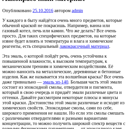
Опубликовано
25.10.2016
автором
admin
У каждого в быту найдётся очень много предметов, которые
обычной краской не покрасишь. Например, ванна или
газовый котел, печь или камин. Что же делать? Все очень
просто. Для таких специфических предметов, на которые
извне будет влиять и температура и влага и химические
реагенты, есть специальный
лакокрасочный материал
.
Эта эмаль, о которой пойдёт речь, очень устойчива к
повышенной влажности, к высоким температурам, к
механическим трениям и химическим воздействиям. Её
можно наносить на металлические, деревянные и бетонные
изделия. Как же называется эта волшебная краска? Все очень
даже тривиально —
эмаль эп-140
. Большая часть этой эмали
состоит из эпоксидной смолы, отвердителя и пигмента,
который в свою очередь и придаёт эмали различные цвета и
оттенки. Давайте рассмотрим некоторые плюсы и минусы
этой краски. Достоинства этой эмали различные и исходят из
химических свойств. Эпоксидные смолы, сами по себе,
широкого применения не нашли. Но если эти смолы смешать
с различными отвердителями и разными вариантами
концентрации, то можно получить широкий спектр веществ с
разными физическими параметрами — от эпоксидного клея,