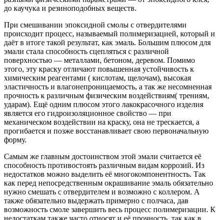
до каучука и резиноподобных веществ.
При смешивании эпоксидной смолы с отвердителями
происходит процесс, называемый полимеризацией, который и
даёт в итоге такой результат, как эмаль. Большим плюсом для
эмали стала способность сцепляться с различной
поверхностью — металлами, бетоном, деревом. Помимо
этого, эту краску отличают повышенная устойчивость к
химическим реагентами ( кислотам, щелочам), высокая
эластичность и влагонепроницаем
ость, а так же несомненная
прочность к различным физическим воздействиям( трениям,
ударам). Ещё одним плюсом этого лакокрасочного изделия
является его гидроизоляционно
е свойство — при
механическом воздействии на краску, она не трескается, а
прогибается и позже восстанавливает свою первоначальную
форму.
Самым же главным достоинством этой эмали считается её
способность противостоять различным видам коррозий. Из
недостатков можно выделить её многокомпонентно
сть. Так
как перед непосредственным окрашивание эмаль обязательно
нужно смешать с отвердителем и возможно с коллером. А
также обязательно выдержать примерно с полчаса, дав
возможность смоле завершить весь процесс полимеризации. К
недостаткам также часто относят и её прочность, так как в