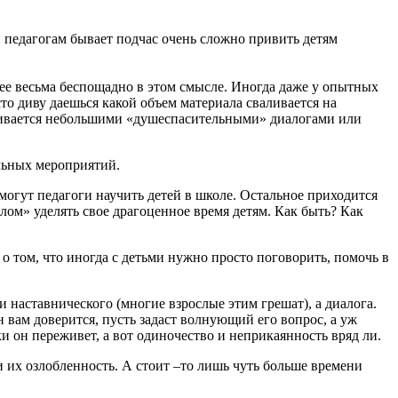
 педагогам бывает подчас очень сложно привить детям
днее весьма беспощадно в этом смысле. Иногда даже у опытных
сто диву даешься какой объем материала сваливается на
ичивается небольшими «душеспасительными» диалогами или
ельных мероприятий.
могут педагоги научить детей в школе. Остальное приходится
елом» уделять свое драгоценное время детям. Как быть? Как
о том, что иногда с детьми нужно просто поговорить, помочь в
 наставнического (многие взрослые этим грешат), а диалога.
 вам доверится, пусть задаст волнующий его вопрос, а уж
и он переживет, а вот одиночество и неприкаянность вряд ли.
и их озлобленность. А стоит –то лишь чуть больше времени