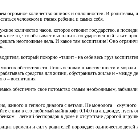
аем огромное количество ошибок и оплошностей. И родителям, и
таться человеком в глазах ребенка и самих себя.
нужное количество часов, которое отводит государство, а после
нь все то, что обязывает выполнить государственный заказ: про
и решать неотложные дела. И какое там воспитание! Оно огран
ка.
водителя, который покорно «тащит» на себе весь груз воспитат
 многих обстоятельств. Лишь основам нравственности и морали 
арабатывать средства для жизни, обустраивать жилье и «между д
ого – воспитания.
ремясь обеспечить свое потомство самым необходимым, забывали 
, живого и теплого диалога с детьми. Не монолога – скучного и
те с ним в его любимый майнкрафт 0.14.0 на андроиде, пусть он
бенком – легкий беспорядок в доме и отсутствие дорогой игрушк
фицит времени и сил у родителей порождает одиночество детей 