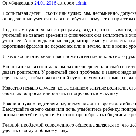
Опубликовано
24.01.2016
автором
admin
Воспитывая детей – своих или чужих, мы, несомненно, допуск
определенные умения и навыки, обучить чему – то и при этом ос
Педагогам нужно «гнать» программу, выдать, что называется, 
учителей не хватает времени и физических сил воплотить в жиз
учителей. А они ведь живые люди, которые могут заболеть ил
короткими фразами на переменах или в начале, или в конце уро
И весь воспитательный пласт ложится на плечи классного руко
Воспитательная система в школах несовершенна и слаба в силу
делать родителям. У родителей свои проблемы и задачи: надо з
сделать так, чтобы в жизненной суете не упустить самого важн
Известно немало случаев, когда слишком занятые родители, ст
сложных вопросах или обнять и поцеловать в макушку.
Важно и нужно родителям научиться находить время для общения
Выслушайте своего сына или дочь, улыбнитесь ребенку, поиграй
потом советуйте и учите. Не стоит пренебрегать общением с ре
Главной проблемой современного общества является то, что де
уделять своему любимому чаду.