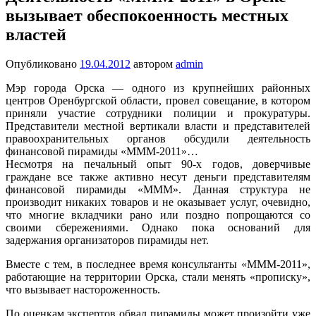
вызывает обеспокоенность местных
властей
Опубликовано
19.04.2012
автором
admin
Мэр города Орска — одного из крупнейших районных
центров Оренбургской области, провел совещание, в котором
приняли участие сотрудники полиции и прокуратуры.
Представители местной вертикали власти и представителей
правоохранительных органов обсудили деятельность
финансовой пирамиды «МММ-2011»…
Несмотря на печальный опыт 90-х годов, доверчивые
граждане все также активно несут деньги представителям
финансовой пирамиды «МММ». Данная структура не
производит никаких товаров и не оказывает услуг, очевидно,
что многие вкладчики рано или поздно попрощаются со
своими сбережениями. Однако пока оснований для
задержания организаторов пирамиды нет.
Вместе с тем, в последнее время консультанты «МММ-2011»,
работающие на территории Орска, стали менять «прописку»,
что вызывает настороженность.
По оценкам экспертов обвал пирамиды может произойти уже