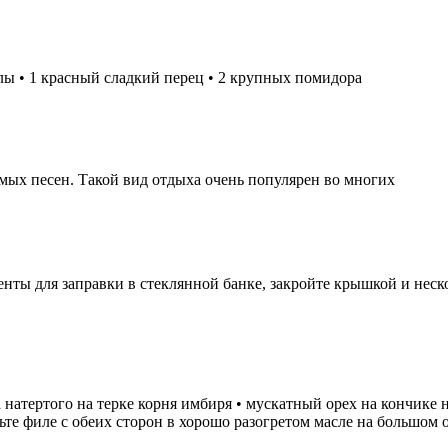
лы • 1 красный сладкий перец • 2 крупных помидора
ых песен. Такой вид отдыха очень популярен во многих
ты для заправки в стеклянной банке, закройте крышкой и нескол
жка натертого на терке корня имбиря • мускатный орех на кончике
арьте филе с обеих сторон в хорошо разогретом масле на большом