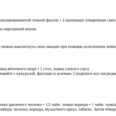
консервированной темной фасоли • 2 маленькие отваренные свек
лко нарезанной кинзы
де можно выплеснуть свои эмоции при помощи исполнения любим
ожка яблочного пюре • 1 стол, ложка соевого соуса
айте с кукурузой, фасолью и зеленью. Соедините все ингредиен
зубчика давленого чеснока • 1/2 чайн. ложки корицы • 1 чайн. ло
имбиря, чеснока, корицы, мускатного ореха, табаско. Затем обж