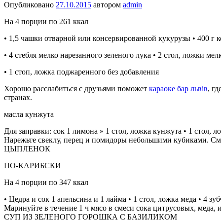
Опубликовано
27.10.2015
автором
admin
На 4 порции по 261 ккал
• 1,5 чашки отварной или консервированной кукурузы • 400 г 
• 4 стебля мелко нарезанного зеленого лука • 2 стол, ложки ме
• 1 стоп, ложка поджаренного без добавления
Хорошо расслабиться с друзьями поможет
караоке бар львів
, г
странах.
масла кунжута
Для заправки: сок 1 лимона » 1 стол, ложка кунжута • 1 стол, л
Нарежьте свеклу, перец и помидоры небольшими кубиками. Смеш
ЦЫПЛЕНОК
ПО-КАРИБСКИ
На 4 порции по 347 ккал
• Цедра и сок 1 апельсина и 1 лайма • 1 стол, ложка меда • 4 
Маринуйте в течение 1 ч мясо в смеси сока цитрусовых, меда, 
СУП ИЗ ЗЕЛЕНОГО ГОРОШКА С БАЗИЛИКОМ