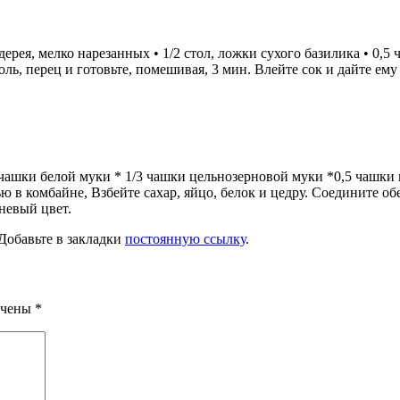
льдерея, мелко нарезанных • 1/2 стол, ложки сухого базилика • 0
 соль, перец и готовьте, помешивая, 3 мин. Влейте сок и дайте
чашки белой муки * 1/3 чашки цельнозерновой муки *0,5 чашки по
ю в комбайне, Взбейте сахар, яйцо, белок и цедру. Соедините об
невый цвет.
 Добавьте в закладки
постоянную ссылку
.
ечены
*