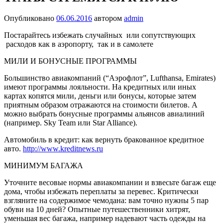
Опубликовано
06.06.2016
автором
admin
Постарайтесь избежать случайных или сопутствующих
расходов как в аэропорту, так и в самолете
МИЛИ И БОНУСНЫЕ ПРОГРАММЫ
Большинство авиакомпаний (“Аэрофлот”, Lufthansa, Emirates)
имеют программы лояльности. На кредитных или иных
картах копятся мили, деньги или бонусы, которые затем
приятным образом отражаются на стоимости билетов. А
можно выбрать бонусные программы альянсов авиалиний
(например. Sky Team или Star Alliance).
Автомобиль в кредит: как вернуть бракованное кредитное
авто.
http://www.kreditnews.ru
МИНИМУМ БАГАЖА
Уточните весовые нормы авиакомпании и взвесьте багаж еще
дома, чтобы избежать переплаты за перевес. Крити­чески
взгляните на содержимое чемодана: вам точно нужны 5 пар
обуви на 10 дней? Опытные путешественники хитрят,
уменьшая вес багажа, напри­мер надевают часть одежды на