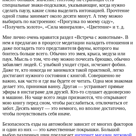
специальные знаки-подсказки, указывающие, когда нужно
сделать паузу, какие слова выделить интонацией. Прочтение
одной главы занимает около десяти минут. А тему можно
выбирать по настроению: «Прогулка по моему саду»,
«Получить золото», «Сила минералов», «Цветение» и т. д.
Мне лично очень нравится раздел «Встреча с животным». В
нем я предлагаю в процессе медитации наладить отношения и
даже по­гладить того представителя фауны, которого вы
боитесь больше всего. Обычно это змея, крыса, медуза или
паук. Мысль о том, что ему можно почесать брюшко, обычно
забавляет людей. С улыбкой уходит страх, исчезают фо­бии.
Даже те, кто никогда не занимался такой практикой, легко
достигают нужного состоя­ния с книгой. Совершенно не
важно, как часто и где вы будете ее читать. Одна моя знакомая
делает это, принимая ванну. Другая — устраи­вает прямые
эфиры в инстаграме для друзей. Кто-то слушает аудиоверсию
в машине. Но чаще всего люди признаются, что открывают
мою книгу перед сном, чтобы расслабиться, отключиться от
за­бот. Десять минут — это немного, но вполне достаточно,
чтобы почувствовать себя иначе.
Безопасность езды на автомобиле зависит от многих факторов
и один из них — это качественные покрышки. Большой
выбор различных шин предлагает
интернет магазин легковой