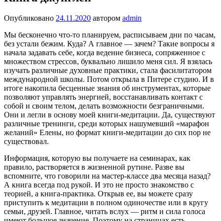
Опубликовано
24.11.2020
автором
admin
Мы бесконечно что-то планируем, расписываем дни по часам,
без устали бежим. Куда? А главное — за­чем? Такие вопросы я
начала задавать себе, ког­да ведение бизнеса, сопряженное с
множеством стрессов, буквально лишило меня сил. Я взялась
изучать раз­личные духовные практики, стала фасилитатором
междуна­родной школы. Потом открыла в Питере студию. И в
итоге накопила бесценные знания об инструментах, которые
позволяют управлять энергией, восстанавливать контакт с
собой и своим телом, делать воз­можности безграничными.
Они и легли в основу моей кни­ги-медитации. Да, существуют
различные тренин­ги, среди которых нашумевший «марафон
желаний» Елены, но формат книги-медитации до сих пор не
су­ществовал.
Информация, которую вы получаете на семина­рах, как
правило, растворяется в жизненной рутине. Разве вы
вспомните, что говорили на мастер-классе два месяца назад?
А книга всегда под рукой. И это не просто знакомство с
теори­ей, а книга-практика. Открыв ее, вы можете сразу
приступить к медитации в полном одиночестве или в кругу
семьи, друзей. Главное, читать вслух — ритм и сила голоса
имеют большое значение. Поэтому на страницах есть