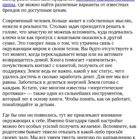
шины
, где можно найти различные варианты от известных
брендов по доступным ценам.
Современный человек больше живет в собственных мыслях,
нежели в реальности. Столько задач приходится решать в
голове, что зачастую не можешь вспомнить, куда подевались
ключи или как пропуск с кошельком оказались в другой
сумке. Это говорит лишь о том, что утрачена связь с
окружающим миром и своим телом. Вы будто отсутствуете в
тот момент, когда перекладываете вещи или на автомате
возвращаетесь домой. Книга помогает «за­землиться»,
почувствовать контакт с планетой, получить от нее
поддержку. Земле ведь не важно, какой у вас статус, чего
удалось достичь и сколько заработать денег. Для нее мы все
равны. Забо­титься и делиться энергией Земля готова с
каждым. Кстати, уже многим известны «энергетические
протяжки» — также один из сильнейших инструментов,
который лег в основу книги. Чтобы понять, как он работает,
понаблюдайте за детьми.
Где бы они ни появились, тут же привлекают внимание
окружающих к себе. Именно благодаря такой настройке
можно без особых усилий получить желаемое. Вспомните, как
родителям бывает тяжело отказать в какой-либо просьбе
своему чаду. Мы все умеем тянуть энергию по направлению к