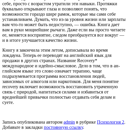
себе, просто с возрастом утратили эти навыки. Протяжки
буквально открывают глаза и позволяют понять, что
возможности гораздо шире рамок, которые мы сами себе
устанавливаем. Думать, что из-за уровня жизни или зарпла­ты
вам что-то может быть недоступно, — ошибка. Книга дает
вам в руки мощнейшие рычаги. Даже если вы про­сто читаете
ее, меняется восприятие, следом преобразуется все вокруг —
и в итоге улучша­ется качество жизни.
Книгу я закончила этим летом, дописыва­ла во время
локдауна. Теперь ее переводят на английский язык для
продажи в других странах. Название Recovery*
международное и идейно-смысловое. Дело в том, что в ан­
глийском языке это слово означает терапию, чаще
подразумевается программа восстанов­ления людей,
зависимых от алкоголя или нар­котиков. Для меня понятие
recovery включает возможность восстановить утраченную
связь с природой, напитаться силами и избавиться от
вреднейшей привычки полностью отда­вать себя делам и
суете.
Запись опубликована автором
admin
в рубрике
Психология 2
.
Добавьте в закладки
постоянную ссылку
.