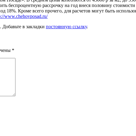
ть беспроцентную рассрочку на год внеся половину стоимости с
под 18%. Кроме всего прочего, для расчетов могут быть исполь
p://www.chehovposad.ru/
. Добавьте в закладки
постоянную ссылку
.
ечены
*