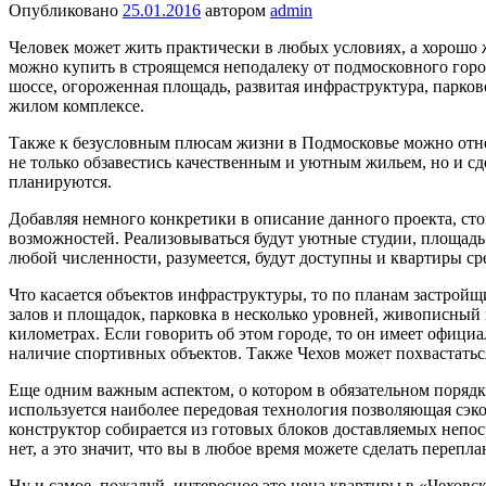
Опубликовано
25.01.2016
автором
admin
Человек может жить практически в любых условиях, а хорошо 
можно купить в строящемся неподалеку от подмосковного гор
шоссе, огороженная площадь, развитая инфраструктура, парков
жилом комплексе.
Также к безусловным плюсам жизни в Подмосковье можно отне
не только обзавестись качественным и уютным жильем, но и сде
планируются.
Добавляя немного конкретики в описание данного проекта, стои
возможностей. Реализовываться будут уютные студии, площадь 
любой численности, разумеется, будут доступны и квартиры ср
Что касается объектов инфраструктуры, то по планам застрой
залов и площадок, парковка в несколько уровней, живописный 
километрах. Если говорить об этом городе, то он имеет официа
наличие спортивных объектов. Также Чехов может похвастать
Еще одним важным аспектом, о котором в обязательном порядке
используется наиболее передовая технология позволяющая сэко
конструктор собирается из готовых блоков доставляемых непос
нет, а это значит, что вы в любое время можете сделать перепл
Ну и самое, пожалуй, интересное это цена квартиры в «Чеховск