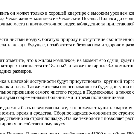
жить он может только в хорошей квартире с высоким уровнем к
ода Чехов жилом комплексе «Чеховский Посад». Полчаса до серд
очные места и круглосуточное видеонаблюдение за прилегающей 
сти чистый воздух, богатую природу и отсутствие свойственно
лать вклад в будущее, позаботится о безопасном и здоровом разв
т отметить, что в жилом комплексе, на момент его сдачи, будет 
которых начинается от 18-ти м2, а также шикарные 3-х комнатн
едних размеров.
щика в шаговой доступности будут присутствовать: крупный торг
парк и пляж. Также жителям нового комплекса будет доступна вс
льное признание самого чистого города в Подмосковье, а также 
ся двумя современными больницами и тремя поликлиниками.
 должны быть осведомлены все, кто пожелает купить квартиру в 
номить время и средства. Сборное каркасно-монолитное строите
редственно на стройплощадку. Эта же технология позволяет расп
анировку по собственному вкусу.
ом Посаде». В среднем цены колеблются от 45000 р за м2; до 55