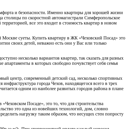
омфорта и безопасности. Именно квартиры для хорошей жизни
ца столицы по скоростной автомагистрали Симферопольское
территорией, все это входит в стоимость квартир в новом
й Москве суеты. Купить квартиру в ЖК «Чеховский Посад» это
итии своих детей, неважно есть они у Вас или только
доступно несколько вариантов квартир, так сказать для разных
ые апартаменты в которых свободно почувствует себя семья
овый центр, современный детский сад, несколько спортивных
я инфраструктура города Чехов, находящегося всего в трех
считается одним из наиболее развитых городов района в плане
«Чеховском Посаде», это то, что для строительства
льство это одна из новейших технологий, дом, словно
ределить нагрузку таким образом, что несущих стен попросту
000р за м2;. При стопроцентной оплате каждый новосел