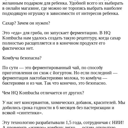
желанным подарком для ребенка. Удобней всего их выбирать
в онлайн магазине, где можно не торопясь выбрать наиболее
подходящую игрушку в зависимости от интересов ребенка.
Сахар? Зачем он нужен?
Это «еда» для гриба, он запускает фермента­цию. В HQ
Kombucha нам удалось создать такую рецептуру, когда сахар
полностью расщепляется и в конечном продукте его
фактически нет.
Комбуча безопасна?
По сути — это ферменти­рованный чай, по способу
приготовления он схож с йогуртом. Но если последний —
ферментация лактобактериями молока, то комбуча —
бактериями и из чая. Так что конечно, это безопасно.
Чем HQ Kombucha отличается от других?
У нас нет консервантов, химических добавок, красителей. Мы
добились срока годности в 6 меся­цев без пастеризации и
всякой «синтетики».
Эту технологию разраба­тывали 1,5 года, сотруд­ничая с НИИ!
А проверить «живую» комбучу легко — оставь открытую