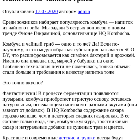
Опубликовано
17.07.2020
автором
admin
Среди зожников набирает популярность комбуча — напиток
из чайного гриба. Мы задали 5 острых вопросов о новом
тренде Фионе Гикраминой, основательнице HQ Kombucha.
Комбуча и чайный гриб — одно и то же? Да! Если по-
научному, то это медузообразная субстанция называется SCO
BY, что расшифровы­вается как симбиоз бактерий и дрожжей.
Именно она плавала под марлей у бабушки на окне.
Глобально технология почти не поме­нялась, только объемы
стали больше и требования к качеству напитка тоже.
Это точно вкусно?
Фантастически! В процес­се ферментации появляют­ся
пузырьки, комбуча приобретает игристую основу, оставаясь
нату­ральным, освежающим напитком с разными вкусами (они
зависят от до­бавок). В HQ Kombucha содержание сахара
гораздо меньше, чем в некоторых сладких газировках. В ее
составе только вода, чай, комбучо-культура, тростниковый
сахар и натуральные добавки из сушеных трав и цветов.
Красивые и современные
детские игрушки
всегда будут