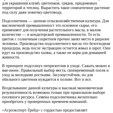
для украшения клумб, цветников, грядок, придомовых
территорий и теплиц. Вырастить такое симпатичное растение
под силу даже новичку-цветоводу.
Подсолнечник — ценная сельскохозяйственная культура. Для
масленичной промышленност это основное сырье, его
применяют для получения растительного масла, в малом
количестве — в кондитерской промышленности. То есть
цветок с солнечным соцветием прочно занял место в рационе
человека. Производства подсолнечного масла это безотходная
процедура, ведь после экстракции остается жмых и шрот. Они
идут на производство халвы, а также не корм для домашней
живности.
В принципе подсолнух неприхотлив в уходе. Сажать можно в
мае-июне. Правильный выбор места, своевременный посев и
уход за молодыми ростками. Засухоустойчив, но для
обильного цветения нуждается в поливе. Вот и все.
Возделывание данной культуры и высокая экономическая
результативность возможна только при правильном выборе
посевного ресурса. Семена подсолнечника желательно
приобретать у проверенных временем компаний.
«Агроэксперт-Трейд» с гордостью предоставляет