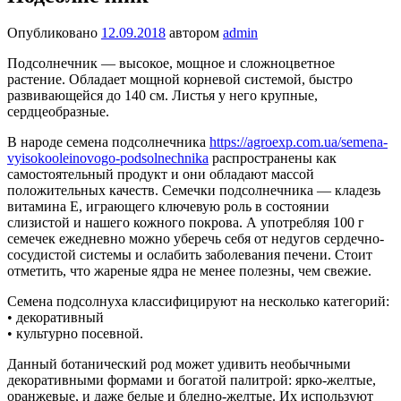
Опубликовано
12.09.2018
автором
admin
Подсолнечник — высокое, мощное и сложноцветное
растение. Обладает мощной корневой системой, быстро
развивающейся до 140 см. Листья у него крупные,
сердцеобразные.
В народе семена подсолнечника
https://agroexp.com.ua/semena-
vyisokooleinovogo-podsolnechnika
распространены как
самостоятельный продукт и они обладают массой
положительных качеств. Семечки подсолнечника — кладезь
витамина Е, играющего ключевую роль в состоянии
слизистой и нашего кожного покрова. А употребляя 100 г
семечек ежедневно можно уберечь себя от недугов сердечно-
сосудистой системы и ослабить заболевания печени. Стоит
отметить, что жареные ядра не менее полезны, чем свежие.
Семена подсолнуха классифицируют на несколько категорий:
• декоративный
• культурно посевной.
Данный ботанический род может удивить необычными
декоративными формами и богатой палитрой: ярко-желтые,
оранжевые, и даже белые и бледно-желтые. Их используют