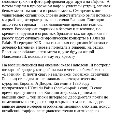
сложные трюки и фотографировали друг друга на айфоны. А
потом сидели в прибрежном кафе и уплетали устриц, запивая
белым местным вином и громко сме­ясь. Смотрелись они
удивительно органично, словно действительно были потомка­
ми рыбаков, которые раньше населяли Биарриц. Еще одно
лицо этого городка — так называемые представители old
money. Розовощекие старички в беретах и высохшие, но
крепкие старушки в огромных бриллиантах, которые как на
работу ходят слушать симфонические концерты в HOtel du
Palais. В середине XIX века испанская герцогиня Монтихо с
дочерью Евгенией впервые приехала в Биарриц на отдых.
Евгения влюби­лась в эти места и, уже будучи женой
Наполеона III, показала и ему эту красоту.
На возвышающейся над океаном скале Наполеон III построил
шикарный дворец, кото­рый назвал в честь любимой жены —
«Евгения». И почти сразу из маленькой рыбацкой деревушки
Биарриц стал едва ли не главным аристократическим
курортом Европы. А Дворец Евгении в 1880 году
превратился в HOtel du Palais (hotel-du-palais.com). В свое
время здесь утонченная Евгения отдыхала, принимала
высший свет. С той эпохи интерьеры дворца-отеля почти не
поменя­лись: гости до сих пор открывают массивные дере­
вянные двери номеров огромными медными ключа­ми, вокруг
китайский фарфор, венецианское стекло и антикварная