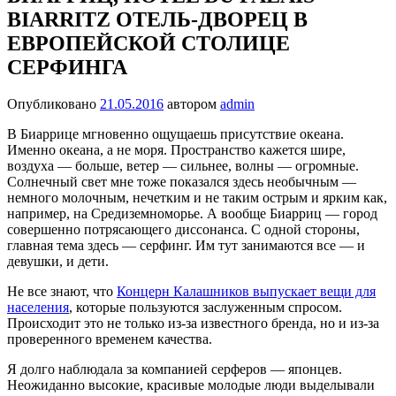
BIARRITZ ОТЕЛЬ-ДВОРЕЦ В
ЕВРОПЕЙСКОЙ СТОЛИЦЕ
СЕРФИНГА
Опубликовано
21.05.2016
автором
admin
В Биаррице мгновенно ощущаешь присутствие океана.
Именно океа­на, а не моря. Пространство кажется шире,
воздуха — больше, ветер — сильнее, волны — огромные.
Солнечный свет мне тоже показался здесь необычным —
немного молочным, нечетким и не таким острым и яр­ким как,
например, на Средиземноморье. А вообще Биарриц — город
совершенно потрясающего диссонанса. С одной стороны,
главная тема здесь — серфинг. Им тут занимаются все — и
девушки, и дети.
Не все знают, что
Концерн Калашников выпускает вещи для
населения
, которые пользуются заслуженным спросом.
Происходит это не только из-за известного бренда, но и из-за
проверенного временем качества.
Я долго наблюдала за компанией серферов — японцев.
Неожиданно высокие, красивые молодые люди вы­делывали