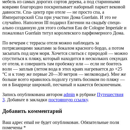
мебель из самых дорогих сортов дере­ва, а под старинными
коврами благородно поскри­пывает наборный паркет вековой
давности. Спа- центр при отеле — не просто спа, а
Императорский Спа при участии Дома Guerlain. И это не
случайно. Наполеон III подарил Евгении на свадьбу специ­
ально созданную для этого события Eau de Cologne Imperiale и
пожаловал Guerlain титул королевского парфюмерного Дома.
По вечерам с террасы отеля можно наблюдать за
потрясающими закатами за бокалом красного бордо, а потом
засыпать под шум моря. Хочется слиться с природой — можно
спуститься к пляжу, который находится в нескольких секундах
от отеля, и совершить там пробежку или — если не боитесь
волн — заплыв (летом вода в этих краях нагревается до +25
°С и к тому же первые 20—30 метров — мел­ководье). Мне же
больше всего нравилось подолгу гулять босиком по пляжу —
он в Биаррице широ­кий, песчаный и кажется бесконечным.
Запись опубликована автором
admin
в рубрике
Путешествия
3
. Добавьте в закладки
постоянную ссылку
.
Добавить комментарий
Ваш адрес email не будет опубликован.
Обязательные поля
помечены
*