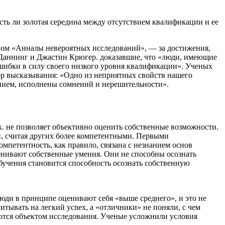
сть ли золотая середина между отсутствием квалификации и ее
ом «Анналы невероятных исследований», — за достижения,
ид Даннинг и Джастин Крюгер. доказавшие, что «люди, имеющие
шибки в силу своего низкого уровня квалификации». Ученых
тор высказывания: «Одно из неприятных свойств нашего
манием, исполнены сомнений и нерешительности».
к. не позволяет объективно оценить собственные возможности.
, считая других более компетентными. Первыми
мпетентность, как правило, связана с незнанием основ
енивают собственные умения. Они не способны осознать
обучения становится способность осознать собственную
ди в принципе оценивают себя «выше среднего», и это не
тывать на легкий уcnex, а «отличники» не поняли, с чем
ляются объектом исследования. Ученые усложнили условия