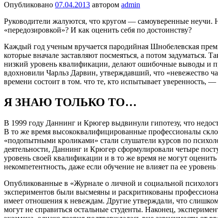
Опубликовано
07.04.2013
автором
admin
Руководители жалуются, что кругом — самоуверенные неучи. Н
«передозировкой»? И как оценить себя по достоинству?
Каждый год ученым вручается пародийная Шнобелевская прем
которые вначале заставляют посмеяться, а потом задуматься. 
низкий уровень квалификации, делают ошибочные выводы и пр
вдохновили Чарльз Дарвин, утверждавший, что «невежество ча
времени состоит в том. что те, кто испытывает уверенность, 
Я ЗНАЮ ТОЛЬКО ТО…
В 1999 году Даннинг и Крюгер выдвинули гипотезу, что недост
В то же время высококвалифицированные профессионалы склон
«подопытными кроликами» стали слушатели курсов по психологи
деятельности, Даннинг и Крюгер сформулировали четыре посту
уровень своей квалификации и в то же время не могут оценить
некомпетентность, даже если обучение не влияет па ее уровень 
Опубликованные в «Журнале о личной и социальной психологи
экспериментов были высмеяны и раскритикованы профессионал
имеет отношения к невеждам. Другие утверждали, что слишком 
могут не справиться остальные студенты. Наконец, эксперимен