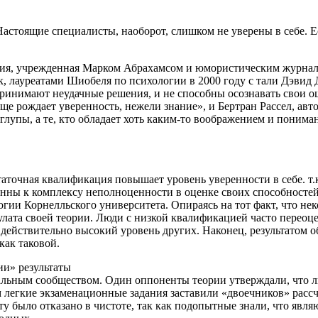
астоящие специалисты, наоборот, слишком не уверены в себе. Е
ия, учрежденная Марком Абрахамсом и юмористическим журнал
Так, лауреатами Шиобеля по психологии в 2000 году с тали Дэв
инимают неудачные решения, и не способны осознавать свои о
ще рождает уверенность, нежели знание», и Бертран Рассел, ав
— глупы, а те, кто обладает хоть каким-то воображением и пони
аточная квалификация повышает уровень уверенности в себе. т.
ны к комплексу неполноценности в оценке своих способностей
и Корнелльского университета. Опираясь на тот факт, что неко
лата своей теории. Люди с низкой квалификацией часто переоц
 действительно высокий уровень других. Наконец, результатом 
как таковой.
и» результаты
ьным сообществом. Один оппоненты теории утверждали, что лю
легкие экзаменационные задания заставили «двоечников» рассчи
ту было отказано в чистоте, так как подопытные знали, что яв