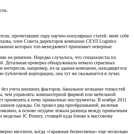
сти.
ители, прочитавшие пару научно-популярных статей. мнят себя
ецова, член Совета директоров компании СЕУЛ Logistics
сновании которых топ-менеджмент принимает неверные
ми на решение. Нередко случалось, что специалисты по
й. Детальная проверка обнаруживала немало серьезных
 интересов, например, из-за здания компании, находящегося
тью публичной корпорации, она тут же оказывается в лучах
», без учета внешних факторов, банальное незнание топкостей
цы, чем управлять: компьютерной фирмой или мебельной
нет применять к нему привычные инструменты. В ноябре 2011
азинов одежды. Он провел ряд преобразований, включая
Возможно, в основе неудачи лежала разница между привычным
и моделью JС Penney, стоящей куда ближе к массовому
имерно миллион, когда «гаражные бизнесмены» еще несколько