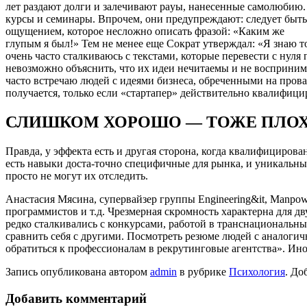
лет раздают долги и залечивают раyы, нанесенные самолюбию.
курсы и семинары. Впрочем, они предупреждают: следует быть
ощущением, которое несложно описать фразой: «Каким же
глупым я был!» Тем не менее еще Сократ утверждал: «Я знаю то
очень часто сталкиваюсь с текстами, которые перевести с нуля
невозможно объяснить, что их идеи нечитаемы и не воспринима
часто встречаю людей с идеями бизнеса, обреченными на провал
получается, только если «стартапер» действительно квалифици
СЛИШКОМ ХОРОШО — ТОЖЕ ПЛО
Правда, у эффекта есть и другая сторона, когда квалифициров
есть навыки доста-точно специфичные для рынка, и уникальны
просто не могут их отследить.
Анастасия Мясина, супервайзер группы Engineering&it, Manp
программистов и т.д. Чрезмерная скромность характерна для дв
редко сталкивались с конкурсами, работой в транснациональных
сравнить себя с другими. Посмотреть резюме людей с аналоги
обратиться к профессионалам в рекрутинговые агентства». Иног
Запись опубликована автором
admin
в рубрике
Психология
. До
Добавить комментарий