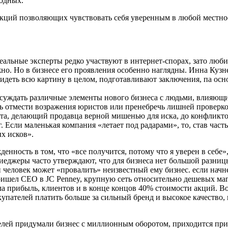
водных.
ций позволяющих чувствовать себя уверенным в любой местно
реальные эксперты редко участвуют в интернет-спорах, зато люб
но. Но в бизнесе его проявления особенно наглядны. Инна Кузн
видеть всю картину в целом, подготавливают заключения, па о
суждать различные элементы нового бизнеса с людьми, влияющи
ь отмести возражения юристов или пренебречь лишней проверко
та, делающий продавца верной мишенью для иска, до конфликтов
г. Если маленькая компания «летает под радарами», то, став час
х исков».
денность в том, что «все получится, потому что я уверен в себе
еиеджеры часто утверждают, что для бизнеса нет большой разни
 человек может «провалить» неизвестный ему бизнес. если нач
ишел CEO в JC Penney, крупную сеть относительно дешевых маг
яла прибыль, клиентов и в конце концов 40% стоимости акций. 
пателей платить больше за сильный бренд и высокое качество, 
телей придумали бизнес с миллионным оборотом, приходится пр