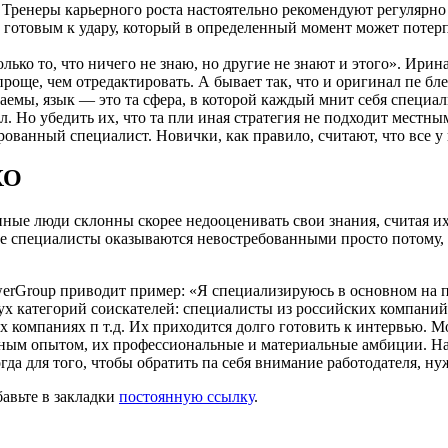
 Тренеры карьерного роста настоятельно рекомендуют регулярно
 готовым к удару, который в определенный момент может потерп
лько то, что ничего не знаю, но другие не знают и этого». Ирин
 проще, чем отредактировать. А бывает так, что и оригинал пе 
емы, язык — это та сфера, в которой каждый мнит себя специали
. Но убедить их, что та пли иная стратегия не подходит местным
рованный специалист. Новички, как правило, считают, что все у
ХО
анные люди склонны скорее недооценивать свои знания, считая 
е специалисты оказываются невостребованными просто потому, ч
owerGroup приводит пример: «Я специализируюсь в основном на
ух категорий соискателей: специалисты из российских компаний 
 компаниях п т.д. Их приходится долго готовить к интервью. Мой
чным опытом, их профессиональные и материальные амбиции. На
да для того, чтобы обратить па себя внимание работодателя, ну
бавьте в закладки
постоянную ссылку
.