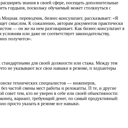
 расширять знания в своей сфере, посещать дополнительные
еть гордыня, поскольку обучаемый может столкнуться с
а Моцная. переводчик, бизнес-консультант, рассказывает: «Я
блещет смыслом. К сожалению, авторам документов практически
стом — он же на нем разговаривает. Как бизнес-консультант я
 условиям или даже не соответствует законодательству,
 них получится».
их стандартными для своей должности или стажа. Между тем
то не указывают все свои навыки в резюме, п хедхантеры
 поиске технических специалистов — инженеров,
без частой смены мест работы и релокапты. П те, и другие
 совет тем, кто не уверен в себе или своей объективности:
конец, вариант, требующий денег, по самый продуктивный:
жно просто указать в резюме все навыки.