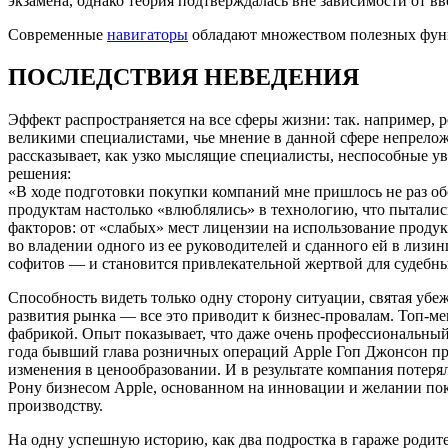
экзамена, однако теория подтверждалась вне зависимости от в
Современные
навигаторы
обладают множеством полезных функ
ПОСЛЕДСТВИЯ НЕВЕДЕНИЯ
Эффект распространяется на все сферы жизни: так. например, 
великими специалистами, чье мнение в данной сфере непрелож
рассказывает, как узко мыслящие специалисты, неспособные у
решения:
«В ходе подготовки покупки компаний мне пришлось не раз об
продуктам настолько «влюблялись» в технологию, что пыталис
факторов: от «слабых» мест лицензии на использование продук
во владении одного из ее руководителей и сданного ей в лизин
софитов — и становится привлекательной жертвой для судебны
Способность видеть только одну сторону ситуации, святая убеж
развития рынка — все это приводит к бизнес-провалам. Топ-м
фабрикой. Опыт показывает, что даже очень профессиональный
года бывший глава розничных операций Apple Гоп Джонсон пр
изменения в ценообразовании. И в результате компания потер
Рону бизнесом Apple, основанном на инновации и желании поку
производству.
На одну успешную историю, как два подростка в гараже роди