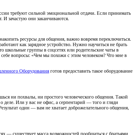
офессии требуют сильной эмоциональной отдачи. Если принимать
т. И зачастую они заканчиваются.
накопить ресурсы для общения, важно вовремя переключиться.
а­ботают как зарядное устройство. Нужно научиться не брать
, то школьные группы в соцсетях или родительские чаты в
ь себе вопросы: «Чем мы похожи с этим человеком? Что мне в
шленного Оборудования
готов предоставить такое оборудование
ешься ни похвалы, ни простого чело­веческого общения. Такой
о деле. Или у вас не офис, а серпентарий — того и гляди
 Результат один — вам не хватает доброжелательного общения,
ях — существует масса возможностей пообщаться с братьями