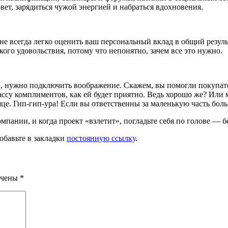
овет, зарядиться чужой энергией и набраться вдохновения.
не всегда легко оценить ваш персональ­ный вклад в общий резул
кого удовольствия, потому что непонятно, зачем все это нужно.
ты, нужно подклю­чить воображение. Скажем, вы помогли покупат
 массу комплиментов, как ей будет приятно. Ведь хоро­шо же? Ил
яце. Гип-гип-ура! Если вы ответственны за маленькую часть бол
пании, и когда проект «взлетит», погладьте себя по голове — бе
Добавьте в закладки
постоянную ссылку
.
ечены
*