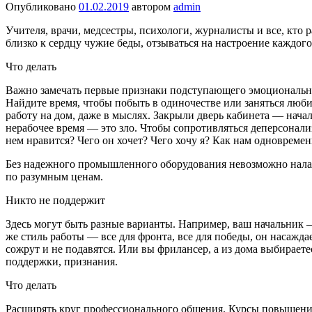
Опубликовано
01.02.2019
автором
admin
Учителя, врачи, медсестры, психологи, журнали­сты и все, кто
близко к сердцу чужие беды, отзываться на на­строение каждог
Что делать
Важно замечать первые признаки подступающего эмо­ционально
Найдите время, чтобы побыть в одиночестве или заняться люби
работу на дом, даже в мыслях. Закрыли дверь ка­бинета — нача
нерабочее время — это зло. Чтобы сопротивляться деперсонали
нем нравится? Чего он хочет? Чего хочу я? Как нам одновреме
Без надежного промышленного оборудования невозможно нала
по разумным ценам.
Никто не поддержит
Здесь могут быть разные варианты. На­пример, ваш началь­ник 
же стиль рабо­ты — все для фронта, все для победы, он насажд
сожрут и не подавятся. Или вы фрилансер, а из дома выбираете
поддержки, признания.
Что делать
Расширять круг професси­онального общения. Курсы повышени