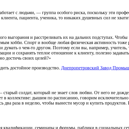
 работает с людьми, — группа осо­бого риска, поскольку эти пр
о клиента, пациента, ученика, то никаких душевных сил не хвати
го выгорания и расстреливать их на дальних подступах. Чтобы 
мым хобби. Спорт и вообще любая физическая активность тоже р
ли думать о чем-то другом. Поэтому если вы, например, учитель
зации и сохранять теплое отношение к клиенту, полезно задават
нно достичь своих целей?»
дить достойное производство.
Днепропетровский Завод Промы
— старый солдат, который не знает слов любви. От него не до­жд
ает в коллективе: дышим по расписанию, говорим исключитель­но 
сь два раза в неделю, чтобы вы­нести мусор и купить продуктов.
я квалифика­ции, семинары и форумы, паблики в социальных сет