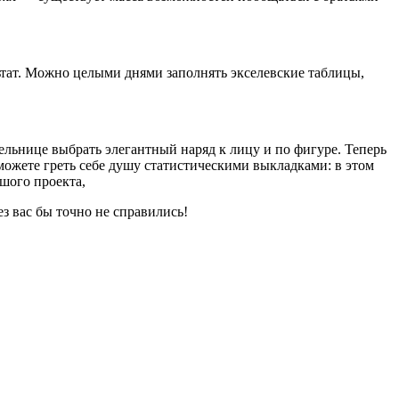
ьтат. Можно це­лыми днями заполнять экселевские таблицы,
ель­нице выбрать элегантный наряд к лицу и по фигуре. Теперь
и можете греть себе душу статистическими выкладками: в этом
ьшого проекта,
з вас бы точно не справились!