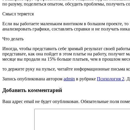
по разуму, по­делиться опытом, обсудить проблемы, получить с
Смысл теряется
Если вы работаете маленьким винтиком в большом проекте, то 
анализировать графи­ки, составлять справки и не получать ника
Что делать
Иногда, чтобы представить себе зримый результат сво­ей рабо
представьте, как она пойдет в этом платье на работу, получит
месяце вы продали на 15% больше платьев, чем в прошлом ме­с
то держите руку на пульсе, читайте информационные письма ком
Запись опубликована автором
admin
в рубрике
Психология 2
. 
Добавить комментарий
Ваш адрес email не будет опубликован.
Обязательные поля пом