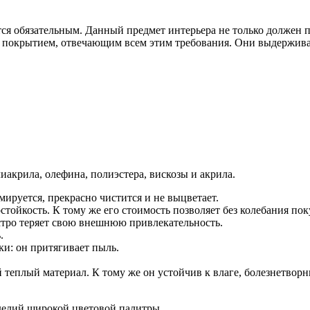
тся обязательным. Данный предмет интерьера не только должен 
ся покрытием, отвечающим всем этим требования. Они выдержив
иакрила, олефина, полиэстера, вискозы и акрила.
ируется, прекрасно чистится и не выцветает.
тойкость. К тому же его стоимость позволяет без колебания пок
стро теряет свою внешнюю привлекательность.
.
ки: он притягивает пыль.
теплый материал. К тому же он устойчив к влаге, болезнетвор
зделий широкой цветовой палитры.