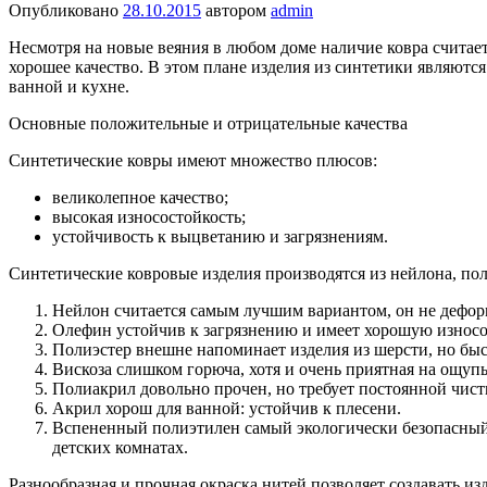
Опубликовано
28.10.2015
автором
admin
Несмотря на новые веяния в любом доме наличие ковра считае
хорошее качество. В этом плане изделия из синтетики являют
ванной и кухне.
Основные положительные и отрицательные качества
Синтетические ковры имеют множество плюсов:
великолепное качество;
высокая износостойкость;
устойчивость к выцветанию и загрязнениям.
Синтетические ковровые изделия производятся из нейлона, пол
Нейлон считается самым лучшим вариантом, он не деформ
Олефин устойчив к загрязнению и имеет хорошую износос
Полиэстер внешне напоминает изделия из шерсти, но бы
Вискоза слишком горюча, хотя и очень приятная на ощупь
Полиакрил довольно прочен, но требует постоянной чист
Акрил хорош для ванной: устойчив к плесени.
Вспененный полиэтилен самый экологически безопасный 
детских комнатах.
Разнообразная и прочная окраска нитей позволяет создавать и