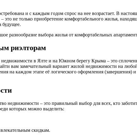
стребована и с каждым годом спрос на нее возрастает. В настоя
– это не только приобретение комфортабельного жилья, находя
 будущее.
шое разнообразие выбора жилья от комфортабельных апартамент
ым риэлторам
у недвижимости в Ялте и на Южном берегу Крыма – это сплочен
найти вам замечательный вариант жилой недвижимости на любой 
ния на каждом этапе её логического оформления (завершения) 
ости
о недвижимости – это правильный выбор для всех, кто заботитс
реди которых можно выделить:
ивлекательным скидкам.