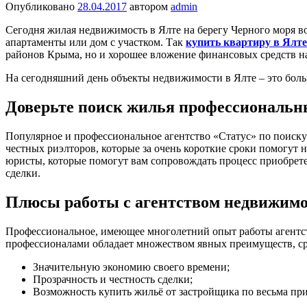
Опубликовано
28.04.2017
автором
admin
Сегодня жилая недвижимость в Ялте на берегу Черного моря во
апартаменты или дом с участком. Так
купить квартиру в Ялте
районов Крыма, но и хорошее вложение финансовых средств на
На сегодняшний день объекты недвижимости в Ялте – это боль
Доверьте поиск жилья профессиональн
Популярное и профессиональное агентство «Статус» по поиск
честных риэлторов, которые за очень короткие сроки помогут 
юристы, которые помогут вам сопровождать процесс приобрете
сделки.
Плюсы работы с агентством недвижим
Профессиональное, имеющее многолетний опыт работы агентств
профессионалами обладает множеством явных преимуществ, с
Значительную экономию своего времени;
Прозрачность и честность сделки;
Возможность купить жильё от застройщика по весьма пр