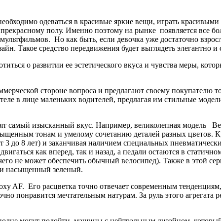
необходимо одеваться в красивые яркие вещи, играть красивыми
 прекрасному полу. Именно поэтому на рынке появляется все б
ультфильмов. Но как быть, если девочка уже достаточно взрос
йн. Такое средство передвижения будет выглядеть элегантно и 
титься о развитии ее эстетического вкуса и чувства меры, кото
ммерческой стороне вопроса и предлагают своему покупателю то
ителе в лице маленьких водителей, предлагая им стильные моде
рят самый изысканный вкус. Например, великолепная модель Be
сыщенным тонам и умелому сочетанию деталей разных цветов. К
 от 3 до 8 лет) и заканчивая наличием специальных пневматиче
игаться как вперед, так и назад, а педали остаются в статично
чего не может обеспечить обычный велосипед). Также в этой сер
 и насыщенный зеленый.
y AF. Его расцветка точно отвечает современным тенденциям, 
чно понравится мечтательным натурам. За руль этого агрегата р
олне могут подойти машины с нейтральным дизайном, который 