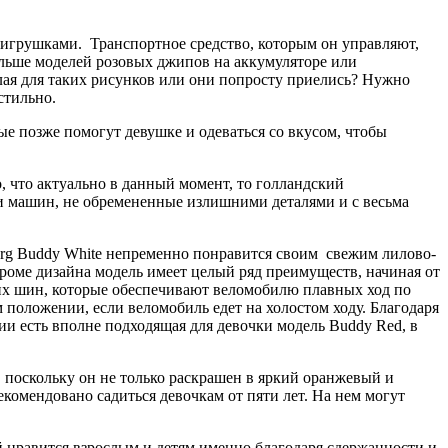
 игрушками. Транспортное средство, которым он управляют,
ольше моделей розовых джипов на аккумуляторе или
лая для таких рисунков или они попросту приелись? Нужно
стильно.
рые позже помогут девушке и одеваться со вкусом, чтобы
, что актуально в данный момент, то голландский
ли машин, не обремененные излишними деталями и с весьма
rg Buddy White непременно понравится своим свежим лилово-
роме дизайна модель имеет целый ряд преимуществ, начиная от
ских шин, которые обеспечивают веломобилю плавных ход по
м положении, если веломобиль едет на холостом ходу. Благодаря
ии есть вполне подходящая для девочки модель Buddy Red, в
поскольку он не только раскрашен в яркий оранжевый и
екомендовано садиться девочкам от пяти лет. На нем могут
нравится взрослым и детям именно благодаря сдержанности и