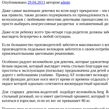
Опубликовано
29.04.2013
автором
admin
Даже самые маленькие девочки во всем ищут прекрасное – им 
как правило, также должно подчеркивать их принадлежность к
велосипедов с любимыми многими девочками принцессами из м
просто выбирать неагрессивные расцветки и ненавязчивый диза
Даже если ребенку всего три-четыре года родители должны забо
выглядеть безупречно в любой ситуации.
Если большинство производителей заботятся максимально о ко
производитель педальных велокаров заботится о своем потреб
привлекательными цветовыми решениями.
Особенно радуют веломобили для девочек, которые удовлетво
белым окрасом, который выглядит очень стильно благодаря на
простоты в эксплуатации (поскольку предназначена для детей
дороге с небольшими ухабами. Привод AF позволяет велокару дв
этой функции детские ноги могут время от времени отдыхать (
окрасе которой идеально сочетаются жизнерадостный красный
Для старших девочек-водителей подойдет веломобиль berg Rox
стильный розовый, но и имеет цветочный орнамент, который то
кататься и взрослые, если их вес не превышает 80 кг.
Помимо ярко выраженных девчачьих расцветок веломобилей вп