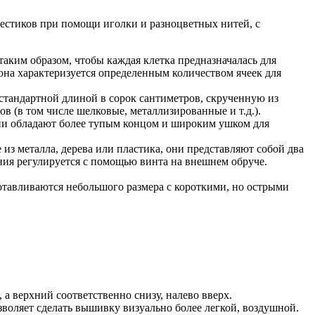
рестиков при помощи иголки и разноцветных нитей, с
аким образом, чтобы каждая клетка предназначалась для
она характеризуется определенным количеством ячеек для
тандартной длиной в сорок сантиметров, скрученную из
 (в том числе шелковые, металлизированные и т.д.).
Они обладают более тупым концом и широким ушком для
з металла, дерева или пластика, они представляют собой два
ения регулируется с помощью винта на внешнем обруче.
тавливаются небольшого размера с короткими, но острыми
а верхний соответственно снизу, налево вверх.
воляет сделать вышивку визуально более легкой, воздушной.