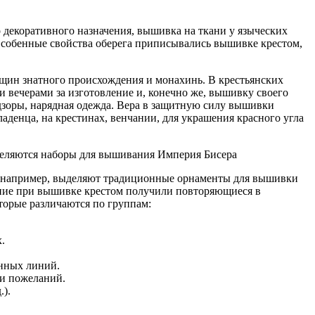
декоративного назначения, вышивка на ткани у языческих
 Особенные свойства оберега приписывались вышивке крестом,
нщин знатного происхождения и монахинь. В крестьянских
и вечерами за изготовление и, конечно же, вышивку своего
дзоры, нарядная одежда. Вера в защитную силу вышивки
аденца, на крестинах, венчании, для украшения красного угла
деляются наборы для вышивания Империя Бисера
к, например, выделяют традиционные орнаменты для вышивки
ение при вышивке крестом получили повторяющиеся в
торые различаются по группам:
.
анных линий.
ли пожеланий.
.).