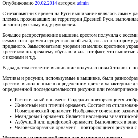
Опубликовано
20.02.2014
автором
admin
С незапамятных времен на Руси вышивание являлось самым ра
племен, проживавших на территории Древней Руси, выполняла 
исконно русскому виду рукоделия.
Большое распространение вышивка крестом получила с восемна
семьях того времени существовал обычай, согласно которому д
приданого. Замысловатыми узорами из мелких крестиков укра
крестиком по-прежнему обуславливала тот факт, что вышитые и
с иконами и т.д.
В двадцатом столетии вышивание получило новый толчок с п
Мотивы и рисунки, используемые в вышивке, были разнообраз
крестом, выполненные в определенном цвете и характерные д
определенной последовательности рисунки или геометрически
Растительный орнамент. Содержит повторяющиеся изображ
Животный или птичий орнамент. Состоит из стилизован
Геометрический орнамент. Изображает сочетание различ
Меандровый орнамент. Является наследием византийской
Азбучный или шрифтовой орнамент. Выполняется в виде 
Человекообразный орнамент – повторяющиеся рисунки с из
Материалы и приспособления для вышивки крестом