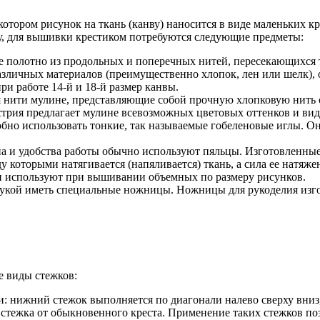
отором рисунок на ткань (канву) наносится в виде маленьких к
ту, для вышивки крестиком потребуются следующие предметы:
е полотно из продольных и поперечных нитей, пересекающихся т
азличных материалов (преимущественно хлопок, лен или шелк), 
и работе 14-й и 18-й размер канвы.
 нити мулине, представляющие собой прочную хлопковую нить с
трия предлагает мулине всевозможных цветовых оттенков и видов
бно использовать тонкие, так называемые гобеленовые иглы. 
 и удобства работы обычно используют пяльцы. Изготовленные и
у которыми натягивается (напяливается) ткань, а сила ее натяж
и используют при вышивании объемных по размеру рисунков.
укой иметь специальные ножницы. Ножницы для рукоделия изго
 виды стежков:
 нижний стежок выполняется по диагонали налево сверху вниз, 
тежка от обыкновенного креста. Применение таких стежков поз