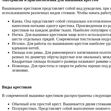
Вышивание крестиком представляет собой вид рукоделия, при к
использованием различных видов стежков. Чтобы начать рабо
Канва. Она представляет собой специально изготовленно
нанесения нитками одного крестика. Произведенная из р
крестиков на каждом дюйме ткани. Наиболее популярен пр
Нитки. Для вышивки крестиком чаще всего используются
шести отдельных прядей. Современная текстильная индус
Иголки. Для работы по вышиванию крестом наиболее удо
вдевания нитей.
Пяльцы или рамы. Для равномерного натягивания полотна
разных по диаметру обруча (круглые или овальные), межд
Квадратные пяльцы большего размера называют рамами 
Ножницы. Для простоты и скорости работы хорошо под р
лезвиями.
Виды крестиков
В современной вышивке крестиком распространены следующие
Обычный или простой крест. Вышивается двумя стежками:
Полукрестики. Представляет собой выполнение нижнего с