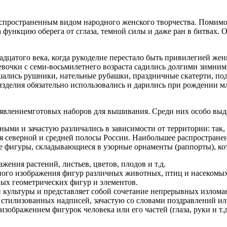
спространенным видом народного женского творчества. Помимо 
функцию оберега от сглаза, темной силы и даже ран в битвах.
дцатого века, когда рукоделие перестало быть привилегией же
евочки с семи-восьмилетнего возраста садились долгими зимним
шались рушники, нательные рубашки, праздничные скатерти, по
зделия обязательно использовались и дарились при рождении мл
оявлениемготовых наборов для вышивания. Среди них особо вы
ными и зачастую различались в зависимости от территории: та
ля северной и средней полосы России. Наибольшее распростран
е фигуры, складывающиеся в узорные орнаменты (раппорты), ко
ения растений, листьев, цветов, плодов и т.д.
ного изображения фигур различных животных, птиц и насекомых
ных геометрических фигур и элементов.
 культуры и представляет собой сочетание непрерывных излом
стилизованных надписей, зачастую со словами поздравлений и
ображением фигурок человека или его частей (глаза, руки и т.д