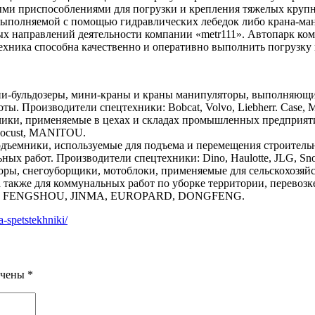
ми приспособлениями для погрузки и крепления тяжелых крупн
выполняемой с помощью гидравлических лебедок либо крана-ма
ых направлений деятельности компании «metr111». Автопарк ком
хника способна качественно и оперативно выполнить погрузку и
ини-бульдозеры, мини-краны и краны манипуляторы, выполняющ
ы. Производители спецтехники: Bobcat, Volvo, Liebherr. Case
ики, применяемые в цехах и складах промышленных предприяти
Locust, MANITOU.
дъемники, используемые для подъема и перемещения строитель
ых работ. Производители спецтехники: Dino, Haulotte, JLG, Sno
ры, снегоуборщики, мотоблоки, применяемые для сельскохозяйс
а также для коммунальных работ по уборке территории, перевозк
ITUO, FENGSHOU, JINMA, EUROPARD, DONGFENG.
-spetstekhniki/
ечены
*