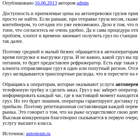
Опубликовано
16.06.2013
автором
admin
Доступность и приемлемые цены на автоперевозки грузов прив
просто не найти. Если раньше, при отправке груза весом, ска
контейнером, то сегодня это уже невозможно. Дело в том, что
тонн, что согласитесь не очень удобно. Да и сама процедура о
проблем, хлопот и времени занимает получить груз по станции
так далее.
Поэтому средний и малый бизнес обращается к автооператорам
время погрузки и выгрузки груза. И не важно, какой груз вы п
питания, то будет предоставлен рефрижератор. Есть еще такая у
клиента отправляющие груз в один или попутный регион. Отсюд
груз заглядываются транспортные расходы, что в пересчете на 
Обращаясь к операторам, которые оказывают услуги
автоперев
телефонную трубку и сделать заказ. Груз у вас заберет операт
информировать каждый час, где в настоящий момент находится в
груз. Но это будет лишним, операторы гарантируют доставку г
прибыли. Поэтому репетиционная составляющая каждой перевоз
рынка. Это говорит о том, что на рыке осуществляют свою деят
Высокая конкуренция благотворно сказывается в первую очеред
услугу высшего класса.
Источник:
autosteam.ru