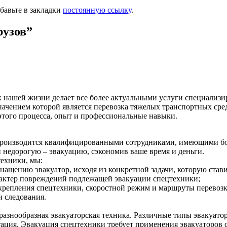
обавьте в закладки
постоянную ссылку
.
рузов
”
:
 нашей жизни делает все более актуальными услуги специализи
ачением которой является перевозка тяжелых транспортных сре
этого процесса, опыт и профессиональные навыки.
 производится квалифицированными сотрудниками, имеющими б
 недорогую – эвакуацию, сэкономив ваше время и деньги.
ехники, мы:
ащению эвакуатор, исходя из конкретной задачи, которую стави
арактер повреждений подлежащей эвакуации спецтехники;
крепления спецтехники, скоростной режим и маршруты перевозк
и следования.
 разнообразная эвакуаторская техника. Различные типы эвакуат
тация. Эвакуация спецтехники требует применения эвакуаторов