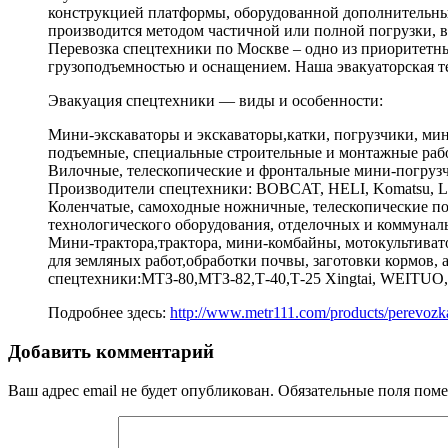
конструкцией платформы, оборудованной дополнительны
производится методом частичной или полной погрузки, 
Перевозка спецтехники по Москве – одно из приоритетн
грузоподъемностью и оснащением. Наша эвакуаторская те
Эвакуация спецтехники — виды и особенности:
Мини-экскаваторы и экскаваторы,катки, погрузчики, м
подъемные, специальные строительные и монтажные работ
Вилочные, телескопические и фронтальные мини-погрузч
Производители спецтехники: BOBCAT, HELI, Komatsu, 
Коленчатые, самоходные ножничные, телескопические по
технологического оборудования, отделочных и коммунальн
Мини-трактора,трактора, мини-комбайны, мотокультивато
для земляных работ,обработки почвы, заготовки кормов, 
спецтехники:МТЗ-80,МТЗ-82,Т-40,Т-25 Xingtai, WE
Подробнее здесь:
http://www.metr111.com/products/perevozka
Добавить комментарий
Ваш адрес email не будет опубликован.
Обязательные поля пом