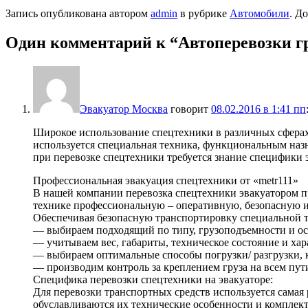
Запись опубликована автором
admin
в рубрике
Автомобили
. Д
Один комментарий к “
Автоперевозки г
Эвакуатор Москва
говорит
08.02.2016 в 1:41 пп
Широкое использование спецтехники в различных сферах
используется специальная техника, функциональным назн
при перевозке спецтехники требуется знание специфики 
Профессиональная эвакуация спецтехники от «metr111»
В нашей компании перевозка спецтехники эвакуатором
технике профессиональную – оперативную, безопасную и
Обеспечивая безопасную транспортировку специальной т
— выбираем подходящий по типу, грузоподъемности и осн
— учитываем вес, габариты, техническое состояние и х
— выбираем оптимальные способы погрузки/ разгрузки, 
— производим контроль за креплением груза на всем пут
Специфика перевозки спецтехники на эвакуаторе:
Для перевозки транспортных средств используется самая
обуславливаются их технические особенности и комплек