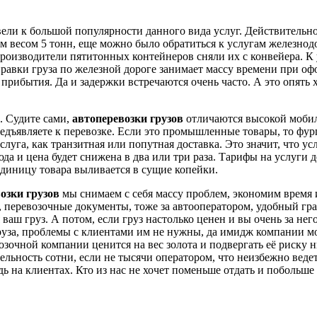
ели к большой популярности данного вида услуг. Действительно
жем весом 5 тонн, еще можно было обратиться к услугам железн
 производители пятитонных контейнеров сняли их с конвейера. 
тправки груза по железной дороге занимает массу времени при о
 прибытия. Да и задержки встречаются очень часто. А это опять
. Судите сами,
автоперевозки грузов
отличаются высокой мобил
редъявляете к перевозке. Если это промышленные товары, то фур
слуга, как транзитная или попутная доставка. Это значит, что у
а и цена будет снижена в два или три раза. Тарифы на услуги 
единицу товара выливается в сущие копейки.
озки грузов
мы снимаем с себя массу проблем, экономим время 
ор, перевозочные документы, тоже за автооператором, удобный гр
аш груз. А потом, если груз настолько ценен и вы очень за нег
руза, проблемы с клиентами им не нужны, да имидж компании мож
очной компании ценится на вес золота и подвергать её риску н
ельность сотни, если не тысячи оператором, что неизбежно веде
ь на клиентах. Кто из нас не хочет поменьше отдать и побольше