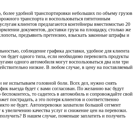
, более удобной транспортировки небольших по объему грузов
одорожного транспорта и воспользоваться пятитонным
К услугам клиентов предлагаются контейнеры вместимостью 20
формлении документов, доставки груза на площадку, столько же
 хлопоты, предъявить претензию, взыскать законные штрафы и
ьностью, соблюдение графика доставки, удобное для клиента
гон будет одного типа, если необходимо перевозить продукты
слугами одного автомобиля могут воспользоваться два или три
действительно низкие. В любом случае, в цену на поставляемый
и не испытываем головной боли. Всех дел, нужно снять
афик выезда будет с вами согласован. По желанию вас будут
о беспокоитесь, то садитесь в автомобиль и сопровождайте свой
ет пострадать, а это потеря клиентов и соответственно
икто не будет. Автоперевозки захватили большой сегмент
т к увеличению качества услуг и снижение цен на перевозки.
 получить? В нашем случае, поменьше заплатить и получить