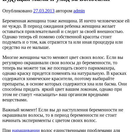
Опубликовано
27.03.2013
автором
admin
Беременная женщина тоже женщина. И ничто человеческое ей
не чуждо. В период ожидания ребенка женщина желает
оставаться привлекательной и следит за своей внешностью.
Однако теперь ей помимо собственной красоты стоит
подумать и о том, как отразится та или иная процедура или
средство на ее малыше.
Многие женщины часто меняют цвет своих волос. Если вы
регулярно окрашивали свои волосы до беременности, то
теперь вы можете так же посещать своего парикмахера,
однако краску придется поменять на натуральную. В красках
содержатся химические красители, поэтому выбирайте
препараты, в основе которых содержится хна или басма. Они
способны придать яркий цвет вашим локонам, однако при
этом не станут «насыщать» ваш организм вредными
веществами.
Важный момент! Если вы до наступления беременности не
окрашивали волосы, то в период беременности не стоит
начинать эксперименты с цветом своих волос.
При
наращивании
волос единственными проблемами для