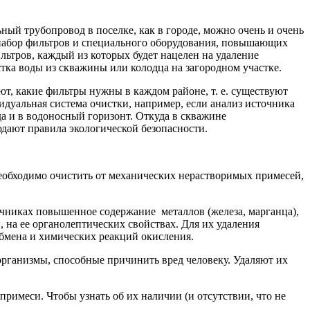
ный трубопровод в поселке, как в городе, можно очень и очень
ся набор фильтров и специального оборудования, повышающих
льтров, каждый из которых будет нацелен на удаление
стка воды из скважины или колодца на загородном участке.
т, какие фильтры нужны в каждом районе, т. е. существуют
идуальная система очистки, например, если анализ источника
а и в водоносный горизонт. Откуда в скважине
юдают правила экологической безопасности.
необходимо очистить от механических нерастворимых примесей,
чниках повышенное содержание металлов (железа, марганца),
, на ее органолептических свойствах. Для их удаления
бмена и химических реакций окисления.
рганизмы, способные причинить вред человеку. Удаляют их
римеси. Чтобы узнать об их наличии (и отсутствии, что не