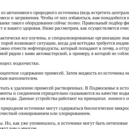
из автономного природного источника (ведь встретить централь
примеси и загрязнения. Чтобы от них избавиться, вам понадобит
рынке такого оборудования сейчас полно. Правильный подбор фи
ит и вашего здоровья. Ниже рассмотрим, как осуществляется очи
актически все изучены, и специализированные организации знаю
порой возникают ситуации, когда для коттеджа требуется индив
жно отнести нефтепродукты, который попадают в почву, а оттуд
ой рядом с вами автомастерской, к примеру, в которой не собл
роцесс водоочистки.
процентное содержание примесей. Затем жидкость из источника 
стым наполнителем.
пать к удалению примесей растворенных. В Подмосковье в исто
ементы и соединения отрицательно сказываются на качестве воды
ния воды. Данные устройства работают на принципах ионного о
 природном источнике могут содержаться биологические микроо
очисткой озонированием или хлорированием.
. Но, как уже упоминалось, в источнике могут быть нетиповые п
ажут вам о многом.