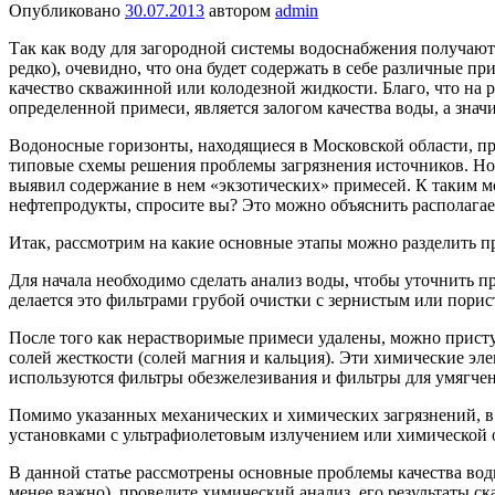
Опубликовано
30.07.2013
автором
admin
Так как воду для загородной системы водоснабжения получают 
редко), очевидно, что она будет содержать в себе различные 
качество скважинной или колодезной жидкости. Благо, что на 
определенной примеси, является залогом качества воды, а знач
Водоносные горизонты, находящиеся в Московской области, пр
типовые схемы решения проблемы загрязнения источников. Но 
выявил содержание в нем «экзотических» примесей. К таким мо
нефтепродукты, спросите вы? Это можно объяснить располагаем
Итак, рассмотрим на какие основные этапы можно разделить п
Для начала необходимо сделать анализ воды, чтобы уточнить 
делается это фильтрами грубой очистки с зернистым или пори
После того как нерастворимые примеси удалены, можно присту
солей жесткости (солей магния и кальция). Эти химические эл
используются фильтры обезжелезивания и фильтры для умягче
Помимо указанных механических и химических загрязнений, в
установками с ультрафиолетовым излучением или химической 
В данной статье рассмотрены основные проблемы качества воды
менее важно), проведите химический анализ, его результаты ск