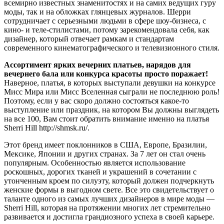
всемирно известных знаменитостях и на самих ведущих гуру
моды, так и на обложках глянцевых журналов. Шерри
сотрудничает с серьезными людьми в сфере шоу-бизнеса, с
кино- и теле-стилистами, потому зарекомендовала себя, как
дизайнер, который отвечает рамкам и стандартам
современного кинематографического и телевизионного стиля.
Ассортимент ярких вечерних платьев, нарядов для
вечернего бала или конкурса красоты просто поражает!
Наверное, платья, в которых выступали девушки на конкурсе
Мисс Мира или Мисс Вселенная сыграли не последнюю роль!
Поэтому, если у вас скоро должно состояться какое-то
выступление или праздник, на котором Вы должны выглядеть
на все 100, Вам стоит обратить внимание именно на платья
Sherri Hill http://shmsk.ru/.
Этот бренд имеет поклонников в США, Европе, Бразилии,
Мексике, Японии и других странах. За 7 лет он стал очень
популярным. Особенностью является использование
роскошных, дорогих тканей и украшений в сочетании с
утонченным кроем по силуэту, который должен подчеркнуть
женские формы в выгодном свете. Все это свидетельствует о
таланте одного из самых лучших дизайнеров в мире моды —
Sherri Hill, которая на протяжении многих лет стремительно
развивается и достигла грандиозного успеха в своей карьере.