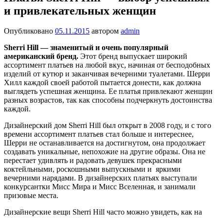
и привлекательных женщин
Опубликовано
05.11.2015
автором
admin
Sherri Hill — знаменитый и очень популярный
американский бренд.
Этот бренд выпускает широкий
ассортимент платьев на любой вкус, начиная от бесподобных
изделий от кутюр и заканчивая вечерними туалетами. Шерри
Хилл каждой своей работой пытается донести, как должна
выглядеть успешная женщина. Ее платья привлекают женщин
разных возрастов, так как способны подчеркнуть достоинства
каждой.
Дизайнерский дом Sherri Hill был открыт в 2008 году, и с того
времени ассортимент платьев стал больше и интереснее,
Шерри не останавливается на достигнутом, она продолжает
создавать уникальные, непохожие на другие образы. Она не
перестает удивлять и радовать девушек прекрасными
коктейльными, роскошными выпускными и яркими
вечерними нарядами. В дизайнерских платьях выступали
конкурсантки Мисс Мира и Мисс Вселенная, и занимали
призовые места.
Дизайнерские вещи Sherri Hill часто можно увидеть, как на