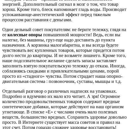
энергией. Дополнительный сигнал в мозг о том, что товар
хорош. Кроме того, блеск напоминает гладь воды. Производит
успокаивающе-анестетический эффект перед тяжелым
процессом расставания с деньгами.
Один дельный совет покупателям: не берите тележку, глядя на
ее
колесные опоры
повышенной мощности! Ведь, если вы
налегке, без машины, груз еще надо доставить до пункта
назначения. А корзинка малогабаритна, и вы всегда будете
чувствовать вес купленных товаров, которые придется потом
долго нести до квартиры. И не возьмете лишнего. Кроме того,
наше подсознательное желание сделать запасы заставляет
заполнить взятую покупательскую тележку до отказа. Иногда,
соблазняясь скидками и привлекательными ценами, порой
просто из «стадного» чувства. Потом страдает наша опорно-
двигательная система : позвоночник, суставы, мышцы и т.д.
Отдельный разговор о различных надписях на упаковках.
Подробно и вдумчиво их мало кто читает. А зря! Огромное
количество продовольственных товаров содержит вредные
синтетические добавки, которые действуют на наш организм
угнетающе. В списке «Е» с числами очень мало полезных
веществ, большинство вредных. Сохранить здоровье довольно
просто. В Интернете существует масса советов и правил на
этот счет. Потом гораздо сложнее здоровье восстановить!