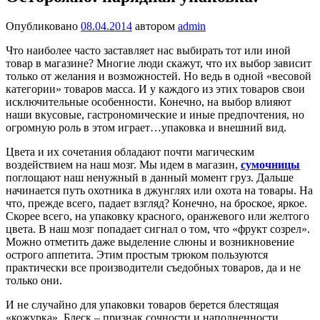
Опубликовано
08.04.2014
автором
admin
Что наиболее часто заставляет нас выбирать тот или иной
товар в магазине? Многие люди скажут, что их выбор зависит
только от желания и возможностей. Но ведь в одной «весовой
категории» товаров масса. И у каждого из этих товаров свои
исключительные особенности. Конечно, на выбор влияют
наши вкусовые, гастрономические и иные предпочтения, но
огромную роль в этом играет…упаковка и внешний вид.
Цвета и их сочетания обладают почти магическим
воздействием на наш мозг. Мы идем в магазин,
сумочницы
поглощают наш ненужный в данный момент груз. Дальше
начинается путь охотника в джунглях или охота на товары. На
что, прежде всего, падает взгляд? Конечно, на броское, яркое.
Скорее всего, на упаковку красного, оранжевого или желтого
цвета. В наш мозг попадает сигнал о том, что «фрукт созрел».
Можно отметить даже выделение слюны и возникновение
острого аппетита. Этим простым трюком пользуются
практически все производители съедобных товаров, да и не
только они.
И не случайно для упаковки товаров берется блестящая
«кожурка». Блеск – признак сочности и наполненности