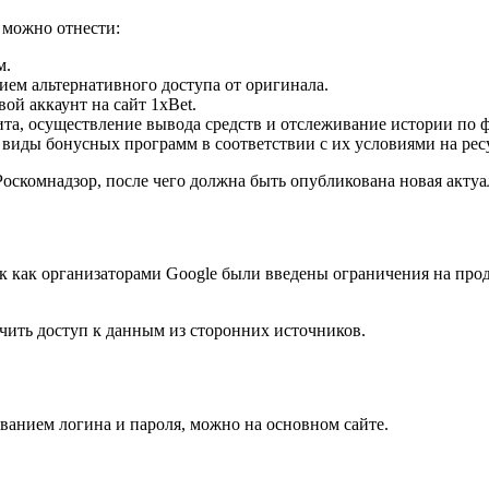
 можно отнести:
м.
ием альтернативного доступа от оригинала.
ой аккаунт на сайт 1xBet.
ита, осуществление вывода средств и отслеживание истории по
 виды бонусных программ в соответствии с их условиями на рес
Роскомнадзор, после чего должна быть опубликована новая актуа
так как организаторами Google были введены ограничения на про
учить доступ к данным из сторонних источников.
ованием логина и пароля, можно на основном сайте.