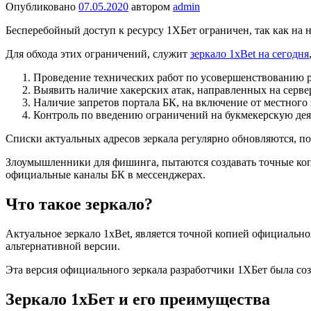
Опубликовано
07.05.2020
автором
admin
Бесперебойный доступ к ресурсу 1XБет ограничен, так как на
Для обхода этих ограничений, служит
зеркало 1xBet на сегодня
Проведение технических работ по усовершенствованию р
Выявить наличие хакерских атак, направленных на серве
Наличие запретов портала БК, на включение от местного
Контроль по введению ограничений на букмекерскую деят
Списки актуальных адресов зеркала регулярно обновляются, по
Злоумышленники для фишинга, пытаются создавать точные коп
официальные каналы БК в мессенджерах.
Что такое зеркало?
Актуальное зеркало 1xBet, является точной копией официально
альтернативной версии.
Эта версия официального зеркала разработчики 1ХБет была созд
Зеркало 1хБет и его преимущества