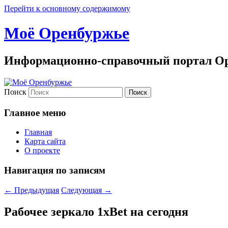
Перейти к основному содержимому
Моё Оренбуржье
Информационно-справочный портал Ор
Поиск
Главное меню
Главная
Карта сайта
О проекте
Навигация по записям
←
Предыдущая
Следующая
→
Рабочее зеркало 1xBet на сегодня