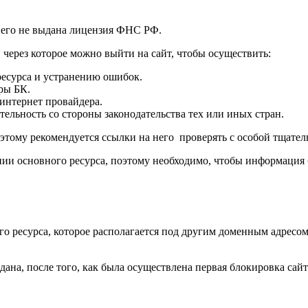
 него не выдана лицензия ФНС РФ.
, через которое можно выйти на сайт, чтобы осуществить:
есурса и устранению ошибок.
ры БК.
 интернет провайдера.
ельность со стороны законодательства тех или иных стран.
этому рекомендуется ссылки на него проверять с особой тщател
ии основного ресурса, поэтому необходимо, чтобы информация 
го ресурса, которое располагается под другим доменным адресо
ана, после того, как была осуществлена первая блокировка сайт