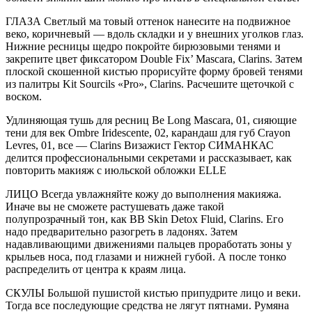
ГЛАЗА Светлый ма товый оттенок нанесите на подвижное
веко, ко­ричневый — вдоль складки и у внешних уголков глаз.
Нижние ресницы щедро покройте бирюзовыми тенями и
закрепите цвет фиксатором Double Fix’ Mascara, Clarins. Затем
плоской скошенной кистью прорисуйте форму бро­вей тенями
из палитры Kit Sourcils «Pro», Clarins. Рас­чешите щеточкой с
воском.
Удлиняющая тушь для рес­ниц Be Long Mascara, 01, сияющие
тени для век Ombre Iridescente, 02, карандаш для губ Crayon
Levres, 01, все — Clarins Визажист Гектор СИМАНКАС
делится профессиональными секретами и рассказывает, как
повторить макияж с июльской обложки ELLE
ЛИЦО Всегда увлажняй­те кожу до выполнения ма­кияжа.
Иначе вы не сможе­те растушевать даже такой
полупрозрачный тон, как ВВ Skin Detox Fluid, Clarins. Его
надо предваритель­но разогреть в ладонях. Затем
надавливающими движениями пальцев про­работать зоны у
крыльев носа, под глазами и ниж­ней губой. А после тонко
распределить от центра к краям лица.
СКУЛЫ Большой пуши­стой кистью припудрите лицо и веки.
Тогда все по­следующие средства не лягут пятнами. Румяна