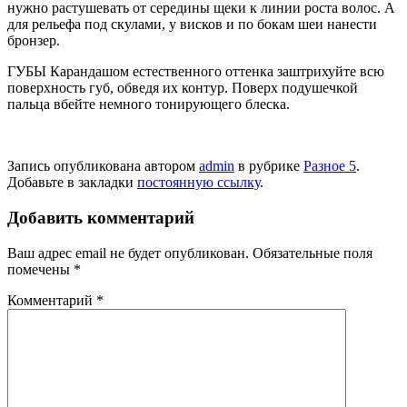
нуж­но растушевать от сере­дины щеки к линии роста волос. А
для рельефа под скулами, у висков и по бо­кам шеи нанести
бронзер.
ГУБЫ Карандашом естественного оттенка заштрихуйте всю
поверх­ность губ, обведя их кон­тур. Поверх подушечкой
пальца вбейте немного тонирующего блеска.
Запись опубликована автором
admin
в рубрике
Разное 5
.
Добавьте в закладки
постоянную ссылку
.
Добавить комментарий
Ваш адрес email не будет опубликован.
Обязательные поля
помечены
*
Комментарий
*