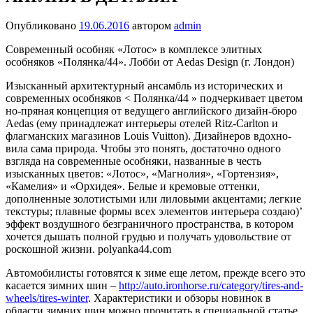
Опубликовано
19.06.2016
автором
admin
Современный особняк «Лотос» в комплексе элит­ных
особняков «Полянка/44». Лобби от Aedas Design (г. Лондон)
Изысканный архитектурный ансамбль из истори­ческих и
современных особняков < Полянка/44 » подчеркивает цветом
но-пряная концепция от веду­щего английского дизайн-бюро
Aedas (ему принад­лежат интерьеры отелей Ritz-Carlton и
флагман­ских магазинов Louis Vuitton). Дизайнеров вдохно­
вила сама природа.
Чтобы это понять, достаточно одного
взгляда на современные особняки, назван­ные в честь
изысканных цветов: «Лотос», «Магно­лия», «Гортензия»,
«Камелия» и «Орхидея». Белые и кремовые оттенки,
дополненные золотистыми или лиловыми акцентами; легкие
текстуры; плав­ные формы всех элементов интерьера создаю)’
эф­фект воздушного безграничного пространства, в котором
хочется дышать полной грудью и полу­чать удовольствие от
роскошной жизни. polyanka44.com
Автомобилисты готовятся к зиме еще летом, прежде всего это
касается зимних шин –
http://auto.ironhorse.ru/category/tires-and-
wheels/tires-winter
. Характеристики и обзоры новинок в
области зимних шин можно прочитать в специальной статье.