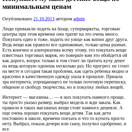
минимальным ценам
Опубликовано
21.10.2013
автором
admin
Люди привыкли ходить на базар, супермаркеты, торговые
центры при этом времени они тратят на это очень много.
Покупать одно и тоже, ходить по улице как копии друг друга.
Ведь вещи как правило все одинаковые, только цены разные.
Есть конечно и альтернатива всему этому, это покупать вещи
известных торговых марок, но поверьте вам это обойдется ой
как дорого, вопрос только в том стоит ли тратить кучу денег
на вещь которую оденешь несколько раз. Но прогресс не стоит
на месте и сегодня такая проблема, как одеть ребенка модно и
красочно в качественную одежду ушла в прошлое. Пришла
эра интернета, упрощающего не только почтовую переписку,
общение и свободу творчества, но и покупку любых вещей.
Интернет — магазины… — в них покупать намного проще,
ты просто указал размер, выбрал модель и жди заказа. Как
правило в таких магазинах вещи стоят намного дешевле. А
еще очень хорошо покупать вещи детям. Так как дети
постоянно в школе, времени поехать и что то купить просто
нету. Выбрал, показа дочери или сыну, получил одобрение, и
все.