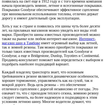
появилась на свет еще в 1912 году и с того времени компания
начала производить зимние, летние и всесезонные покрышки.
Покрышки Goodyear обеспечивают эффективное сцепление
при минимальном использовании топлива, отлично держат
дорогу и имеют длительный срок эксплуатации.
Хоть у нас в стране и появились эти шины чуть более десяти
лет, на прилавках магазинов можно увидеть все виды этой
марки. Приобрести шины известных производителей можно
также на рынке или любом интернет-магазине.
Интернет-
магазин шин в Тамбове
имеет огромный выбор как летней,
так и зимней резины. Там можно приобрести покрышки не
только таких известных производителей как Goodyear и
Goodyear, а еще и Bridgestone, Dunlop, Toyotires и Continental.
Продавец-консультант поможет вам определиться с выбором и
подобрать наиболее подходящий вариант.
Каждый владелец транспорта знает, что основным
требованием к резине являются динамические особенности,
хорошее торможение, управляемость как на сухой, так и
мокрой дороге. Ведь цель резины – это обеспечение
отличного сцепления с дорогой независимо от погоды. Это
означает то, что с приходом теплого сезона, зимнюю резину
следует сменить, на более надежную и подходящую к этим
условиям летнюю шину. Многие водители думают, что