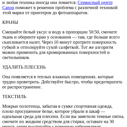
и любая техника иногда она ломается.
Сервисный центр
Canon
поможет в решении проблема с различной техникой
этой марки от принтеров до фотоаппаратов.
КРАНЫ
Смешайте белый уксус и воду в пропорции 50:50, смочите
ткань и оберните кран у основания — там, где больше всего
скапливается налет. Через 10 минут про­трите поверхность
губкой и отполируйте сухой сал­феткой. Тот же алгоритм
можно применить для хромированных поверхно­стей и
светильников.
УДАЛИТЬ ПЛЕСЕНЬ
Она появляется в теплых влажных по­мещениях. которые
трудно проветрить. Действуйте быстро, чтобы предотвратить
ее распространение.
ТЕКСТИЛЬ
Мокрые полотенца, забытая в сумке спортивная одежда,
плохо просушен­ное белье, которое убрали в шкаф —
идеальная среда для плесени. Если вы заметили темные пятна,
смочите их жидким средством для стирки, оставьте на 30
минут, затем выстирайте с помо­щью отбеливателя,