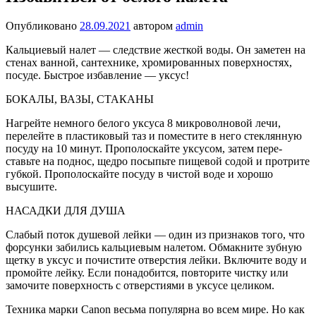
Опубликовано
28.09.2021
автором
admin
Кальциевый налет — следствие жесткой воды. Он заметен на
стенах ванной, сантехнике, хромированных поверхностях,
посуде. Быстрое избавление — уксус!
БОКАЛЫ, ВАЗЫ, СТАКАНЫ
Нагрейте немного белого уксуса 8 микроволновой лечи,
перелейте в пла­стиковый таз и поместите в него стеклянную
посуду на 10 минут. Прополоскай­те уксусом, затем пере­
ставьте на поднос, щедро посыпьте пищевой содой и протрите
губкой. Прополоскайте посуду в чистой воде и хорошо
высушите.
НАСАДКИ ДЛЯ ДУША
Слабый поток душевой лейки — один из признаков того, что
форсунки заби­лись кальциевым налетом. Обмакните зубную
щетку в уксус и почистите отверстия лейки. Включите воду и
промойте лейку. Если пона­добится, повторите чистку или
замочите поверхность с отверстиями в уксусе целиком.
Техника марки Canon весьма популярна во всем мире. Но как