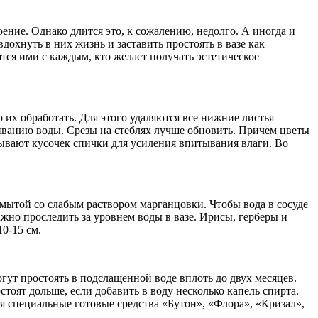
ение. Однако длится это, к сожалению, недолго. А иногда и
вдохнуть в них жизнь и заставить простоять в вазе как
тся ими с каждым, кто желает получать эстетическое
о их обработать. Для этого удаляются все нижние листья
ниванию воды. Срезы на стеблях лучше обновить. Причем цветы
дывают кусочек спички для усиления впитывания влаги. Во
мытой со слабым раствором марганцовки. Чтобы вода в сосуде
ажно проследить за уровнем воды в вазе. Ирисы, герберы и
10-15 см.
гут простоять в подслащенной воде вплоть до двух месяцев.
оят дольше, если добавить в воду несколько капель спирта.
я специальные готовые средства «Бутон», «Флора», «Кризал»,