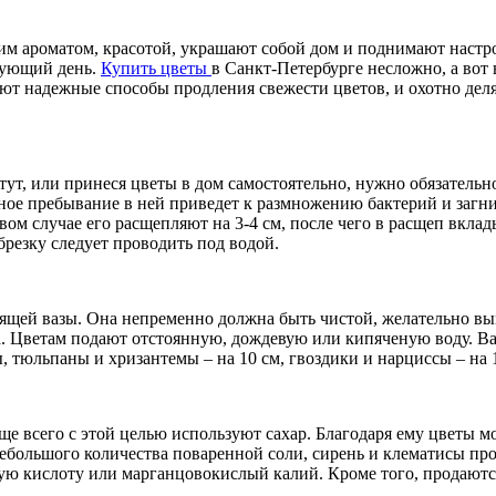
им ароматом, красотой, украшают собой дом и поднимают настро
едующий день.
Купить цветы
в Санкт-Петербурге несложно, а вот 
ают надежные способы продления свежести цветов, и охотно деля
 тут, или принеся цветы в дом самостоятельно, нужно обязательн
льное пребывание в ней приведет к размножению бактерий и заг
вом случае его расщепляют на 3-4 см, после чего в расщеп вкла
брезку следует проводить под водой.
ящей вазы. Она непременно должна быть чистой, желательно вы
кла. Цветам подают отстоянную, дождевую или кипяченую воду. В
ы, тюльпаны и хризантемы – на 10 см, гвоздики и нарциссы – на 
е всего с этой целью используют сахар. Благодаря ему цветы мо
большого количества поваренной соли, сирень и клематисы прост
ую кислоту или марганцовокислый калий. Кроме того, продаютс