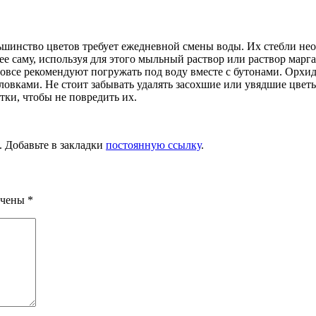
ольшинство цветов требует ежедневной смены воды. Их стебли н
ь ее саму, используя для этого мыльный раствор или раствор мар
 вовсе рекомендуют погружать под воду вместе с бутонами. Орх
ловками. Не стоит забывать удалять засохшие или увядшие цветы
тки, чтобы не повредить их.
. Добавьте в закладки
постоянную ссылку
.
ечены
*