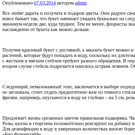
Опубликовано
07.03.2014
автором
admin
Все любят дарить и получать в подарок цветы. Они радуют сво
вовсе бывает так, что букет начинает увядать буквально на сл
минимум недели две, куда труднее. Тем не менее, флористы зн
наслаждение от букета как можно дольше.
Получив красивый букет с доставкой, а заказать букет можно и
растений, которые будут попадать в воду, поскольку их длите
с жестким и мягким стеблем требуют разного обращения. В пер
втором случае стебель подрезается наискось острым лезвием. О
Следующий, немаловажный этап, заключается в выборе подход
не загнивала, стоит отдать предпочтение вазе из темного сте
фрезии, например, опускаются в воду не глубоко – на 5 см, роз
Продлевает жизнь срезанных цветов правильная подкормка. Чащ
Розы, каллы и георгины положительно реагируют на добавку не
Для дезинфекции в воду в умеренных количествах вносят борн
«Био Флауерлайф».