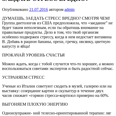
Опубликовано
21.07.2016
автором
admin
ДУМАЕШЬ, ЗАЕДАТЬ СТРЕСС ВРЕДНО? СМОТРЯ ЧЕМ!
Группа диетологов из США предположи­ла, что «заедание” не
будет таким неполезным, если ты обра­тишь внимание на
правильные продукты. Дело в том, что твой организм
особенно подвержен стрессу, когда в нем недоста­ет витамина
В. Добавь в рацион бананы, орехи, гречку, овсян­ку, цветную
капусту и яйца!
ПРОКАЧАЙ УРОВЕНЬ СЧАСТЬЯ
Можно ждать, когда с тобой случится что-то хорошее, а можно
воспользоваться советами экспертов и быть радостной сейчас.
УСТРАНЯЕМ СТРЕСС
Ученые из Италии советуют сходить в музей, галерею или на
выставку: созерцание картин и скульптур в те­чение двух
часов снижает «гормон стресса»кортизол примерно на 60%.
ВЫГОНЯЕМ ПЛОХУЮ ЭНЕРГИЮ
Одноизупражне- ний телесно-ориен­тированной тера­пии: ляг