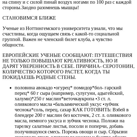
на спину и с силой пинай воздух ногами по 100 раз с каждой
стороны.Заодно разомнешь мышцы!
СТАНОВИМСЯ БЛИЖЕ
Ученые из Ноттин­гемского универси­тета узнали, что мы
счастливы, когда ощущаем связь с какой-то социаль­ной
группой. Важен не членский билет клуба, а чувство
общности.
ЕВРОПЕЙСКИЕ УЧЕНЫЕ СООБЩА­ЮТ: ПУТЕШЕСТВИЯ
НЕ ТОЛЬКО ПОВЫ­ШАЮТ КРЕАТИВ­НОСТЬ, НО И
ДАРЯТ УВЕРЕННОСТЬ В СЕБЕ. ПРИЧИНА- СЕРОТОНИН,
КОЛИ­ЧЕСТВО КОТОРОГО РАСТЕТ, КОГДА ТЫ
ПОКИДАЕШЬ РОДНЫЕ СТЕНЫ.
половина авокадо •огурец* помидор*бол- гарский
перец* 60 г сыра (например, сулугуни, ады­гейский,
халуми)*250 г маслин*веточкаукропа •3 ст. л.
оливкового масла •бальзамический уксус •зубчик
чеснока*соль, перец, сахар КАК ГОТОВИТЬ: Взбей в
блендере 200 г маслин без косточек, 2 ст. л. оливко­вого
масла, немного уксуса и зубчик чеснока. Положи на
тарелку салатные лис­тья, посоли и поперчи, до­бавь
получившуюся смесь. Порежь овощи и сыр. Сбрызни