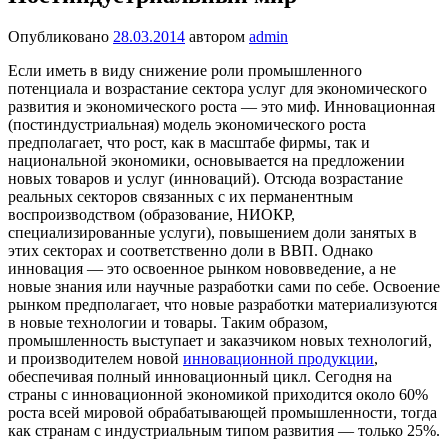
Опубликовано
28.03.2014
автором
admin
Если иметь в виду снижение роли промышленного
потенциала и возрастание сектора услуг для экономического
развития и экономического роста — это миф. Инновационная
(постиндустриальная)
модель экономического роста
предполагает, что рост, как в масштабе фирмы, так и
национальной экономики, основывается на предложе­нии
новых товаров и услуг (инноваций).
Отсюда возрастание
реальных секторов связанных с их перманентным
воспроизводством (образование, НИОКР,
специализированные услуги), повышением доли за­нятых в
этих секторах и соответственно доли в ВВП. Однако
инновация — это освоенное рынком нововведение, а не
новые знания или научные разработки сами по себе. Освоение
рынком предполагает, что новые разработки материализуются
в новые технологии и това­ры. Таким образом,
промышленность выступает и заказчиком новых технологий,
и производителем новой
инновационной продукции
,
обеспечивая полный инновационный цикл. Сегодня на
страны с ин­новационной экономикой приходится около 60%
роста всей миро­вой обрабатывающей промышленности, тогда
как странам с индустриальным типом развития — только 25%.