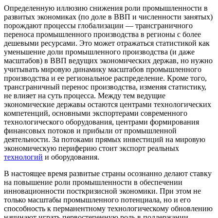
Определенную иллюзию снижения роли промышленности в
раз­витых экономиках (по доле в ВВП и численности занятых)
порож­дают процессы глобализации — трансграничного
переноса промыш­ленного производства в регионы с более
дешевыми ресурсами. Это может отражаться статистикой как
уменьшение доли промышленного производства (и даже
масштабов) в ВВП ведущих экономических держав, но нужно
учитывать мировую динамику масштабов промышленного
производства и ее региональное распределение. Кроме того,
трансграничный перенос производства, изменяя статистику,
не влияет на суть процесса. Между тем ведущие
экономические державы остаются центрами технологических
компетенций, основными экспортерами современного
технологического оборудования, центрами формирования
финансовых потоков и прибыли от промышленной
деятельности. За потоками прямых инвестиций на мировую
экономическую периферию стоит экспорт реальных
технологий
и оборудования.
В настоящее время развитые страны осознанно делают ставку
на повышение роли промышленности в обеспечении
инновационности посткризисной экономики. При этом не
только масштабы промышленного потенциала, но и его
способность к перманентному технологическому обновлению
начинают играть первостепенную роль в поддержании