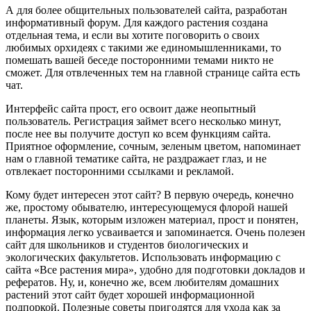
А для более общительных пользователей сайта, разработан
информативный форум. Для каждого растения создана
отдельная тема, и если вы хотите поговорить о своих
любимых орхидеях с такими же единомышленниками, то
помешать вашей беседе посторонними темами никто не
сможет. Для отвлеченных тем на главной странице сайта есть
чат.
Интерфейс сайта прост, его освоит даже неопытный
пользователь. Регистрация займет всего несколько минут,
после нее вы получите доступ ко всем функциям сайта.
Приятное оформление, сочным, зеленым цветом, напоминает
нам о главной тематике сайта, не раздражает глаз, и не
отвлекает посторонними ссылками и рекламой.
Кому будет интересен этот сайт? В первую очередь, конечно
же, простому обывателю, интересующемуся флорой нашей
планеты. Язык, которым изложен материал, прост и понятен,
информация легко усваивается и запоминается. Очень полезен
сайт для школьников и студентов биологических и
экологических факультетов. Использовать информацию с
сайта «Все растения мира», удобно для подготовки докладов и
рефератов. Ну, и, конечно же, всем любителям домашних
растений этот сайт будет хорошей информационной
подпоркой. Полезные советы пригодятся для ухода как за