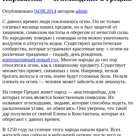
Опубликовано
04.08.2014
автором
admin
С давних времен люди поклонялись огню. Он не только
согревал жилища наших предков, но и был защитой от
хищников, символом чистоты и оберегом от нечистой силы.
По народному поверью с помощью огня можно уничтожить
колдунов и отпугнуть ведьм. Существуют артистические
сообщества, которые устраивают красочные шоу с огнем на
различные праздники – свадьбу, день рождения,
корпоративный новый год
. Многие народы до сих пор
относятся к огню, как к священному предмету. Существует
множество примет, связанных с ним. Например, нельзя
бросать волосы в огонь, иначе будут головные боли. Нельзя
плевать на огонь — человек может заболеть или зачахнуть.
На севере Греции живет народ — анастенарийцы, для
которых огонь является божественным символом. Их
называют огнеходцами, людьми, которые способны ходить, по
раскаленным углям, не обжигаясь. Они уверены, что такой
дар получили от святой Елены и Константина, которые их
оберегают с давних времен.
В 1250 году на селение этого народа напали враги. Всех
жителей они собрали в небольшой церкви, после чего ее