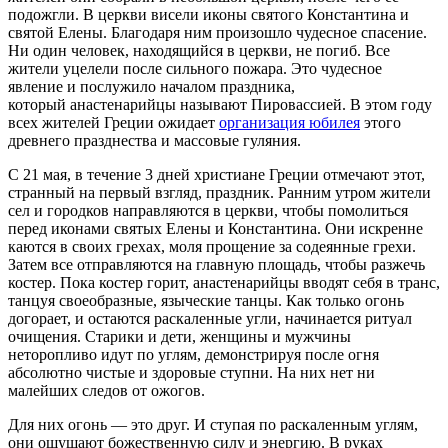
подожгли. В церкви висели иконы святого Константина и
святой Елены. Благодаря ним произошло чудесное спасение.
Ни один человек, находящийся в церкви, не погиб. Все
жители уцелели после сильного пожара. Это чудесное
явление и послужило началом праздника,
который анастенарийцы называют Пировассией. В этом году
всех жителей Греции ожидает
организация юбилея
этого
древнего празднества и массовые гуляния.
С 21 мая, в течение 3 дней христиане Греции отмечают этот,
странный на первый взгляд, праздник. Ранним утром жители
сел и городков направляются в церкви, чтобы помолиться
перед иконами святых Елены и Константина. Они искренне
каются в своих грехах, моля прощение за содеянные грехи.
Затем все отправляются на главную площадь, чтобы разжечь
костер. Пока костер горит, анастенарийцы вводят себя в транс,
танцуя своеобразные, языческие танцы. Как только огонь
догорает, и остаются раскаленные угли, начинается ритуал
очищения. Старики и дети, женщины и мужчины
неторопливо идут по углям, демонстрируя после огня
абсолютно чистые и здоровые ступни. На них нет ни
малейших следов от ожогов.
Для них огонь — это друг. И ступая по раскаленным углям,
они ощущают божественную силу и энергию. В руках