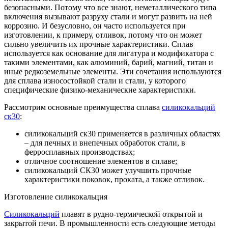
безопасными. Потому что все знают, неметаллического типа
включения вызывают разруху стали и могут развить на ней
коррозию. И безусловно, он часто используется при
изготовлении, к примеру, отливок, потому что он может
сильно увеличить их прочные характеристики. Сплав
используется как основание для лигатура и модификатора с
такими элементами, как алюминий, барий, магний, титан и
иные редкоземельные элементы. Эти сочетания используются
для сплава износостойкой стали и стали, у которого
специфические физико-механические характеристики.
Рассмотрим основные преимущества сплава
силикокальций
ск30
:
силикокальций ск30 применяется в различных областях
– для печных и внепечных обработок стали, в
ферросплавных производствах;
отличное соотношение элементов в сплаве;
силикокальций СК30 может улучшить прочные
характеристики поковок, проката, а также отливок.
Изготовление силикокальция
Силикокальций
плавят в рудно-термической открытой и
закрытой печи. В промышленности есть следующие методы