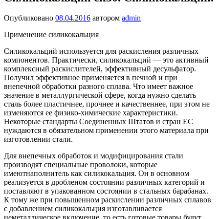
Опубликовано
08.04.2016
автором
admin
Применение силикокальция
Силикокальций используется для раскисления различных
компонентов. Практически, силикокальций — это активный
комплексный раскислителей, эффективный десульфатор.
Получил эффективное применяется в печной и при
внепечной обработки разного сплава. Что имеет важное
значение в металлургической сфере, когда нужно сделать
сталь более пластичнее, прочнее и качественнее, при этом не
изменяются ее физико-химические характеристики.
Некоторые стандарты Соединенных Штатов и стран ЕС
нуждаются в обязательном применении этого материала при
изготовлении стали.
Для внепечных обработок и модифицирования стали
производят специальные проволоки, которые
имеютнаполнитель как силикокальция. Он в основном
реализуется в дробленом состоянии различных категорий и
поставляют в упакованном состоянии в стальных барабанах.
К тому же при повышенном раскислении различных сплавов
с добавлением силикокальция изготавливается
неметаллическое включение, то есть готовые товары будут