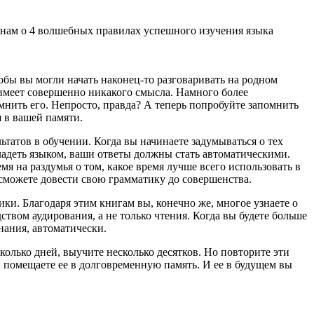
 нам о 4 волшебных правилах успешного изучения языка
тобы вы могли начать наконец-то разговаривать на родном
 имеет совершенно никакого смысла. Намного более
мнить его. Непросто, правда? А теперь попробуйте запомнить
я в вашей памяти.
татов в обучении. Когда вы начинаете задумываться о тех
владеть языком, ваши ответы должны стать автоматическими.
я на раздумья о том, какое время лучше всего использовать в
сможете довести свою грамматику до совершенства.
ки. Благодаря этим книгам вы, конечно же, многое узнаете о
ством аудирования, а не только чтения. Когда вы будете больше
нания, автоматически.
сколько дней, выучите несколько десятков. Но повторите эти
вы помещаете ее в долговременную память. И ее в будущем вы