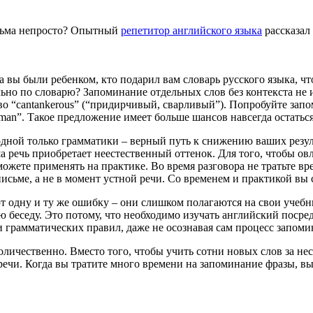
есьма непросто? Опытный
репетитор английского языка
рассказал
гда вы были ребенком, кто подарил вам словарь русского языка, ч
льно по словарю? Запоминание отдельных слов без контекста не
во “cantankerous” (“придирчивый, сварливый”). Попробуйте запо
 woman”. Такое предложение имеет больше шансов навсегда остатьс
одной только грамматики – верный путь к снижению ваших резуль
ша речь приобретает неестественный оттенок. Для того, чтобы о
жете применять на практике. Во время разговора не тратьте врем
сьме, а не в момент устной речи. Со временем и практикой вы 
ют одну и ту же ошибку – они слишком полагаются на свои учебни
ю беседу. Это потому, что необходимо изучать английский посред
 грамматических правил, даже не осознавая сам процесс запоми
количественно. Вместо того, чтобы учить сотни новых слов за не
 в речи. Когда вы тратите много времени на запоминание фразы, 