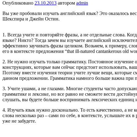
Опубликовано
23.10.2013
автором
admin
Вы уже пробовали изучать английский язык? Это оказалось в
Шекспира и Джейн Остин.
1. Всегда учите и повторяйте фразы, а не отдельные слова. Ко
языке? Никто? Тогда зачем вы изучаете английский исключите
эффективно заучивать фразы целиком. Возьмем, к примеру, сло
его в контексте предложения “that ill-natured cantankerous old
2. Не нужно изучать только грамматику. Постоянное изучение 
конструкциях, которые вам сейчас предстоит использовать, ва
Поэтому вместе изучения теории учите лучше вещи, которые смо
данном предложении. Грамматика намного больше важна при пи
3. Учите ушами, а не глазами. Многие студенты часто допуска
грамматике и лексике, но все равно не сможете вести достойну
слушать, вы будете больше воспринимать лексических единиц и
4. Изучать язык нужно досконально. То есть качественно, а не 
слова несколько раз – сами по себе, в контексте, услышьте их
уже не забудете.