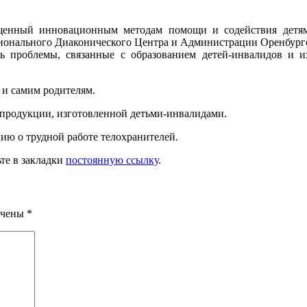
ященный инновационным методам помощи и содействия детя
ионального Диаконического Центра и Администрации Оренбургс
 проблемы, связанные с образованием детей-инвалидов и их
, и самим родителям.
 продукции, изготовленной детьми-инвалидами.
ю о трудной работе телохранителей.
ьте в закладки
постоянную ссылку
.
ечены
*