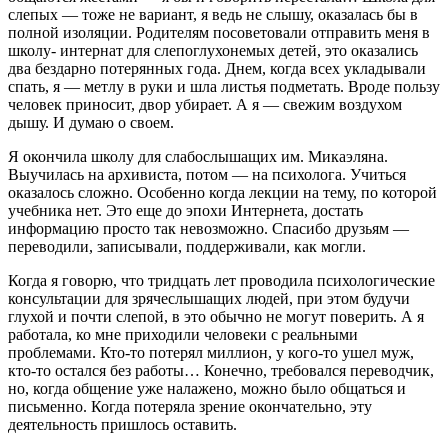
слепых — тоже не вариант, я ведь не слышу, оказалась бы в
полной изоляции. Родителям посоветовали отправить меня в
школу- интернат для слепоглухонемых детей, это оказались
два бездарно потерянных года. Днем, когда всех укладывали
спать, я — метлу в руки и шла листья подметать. Вроде пользу
человек приносит, двор убирает. А я — свежим воздухом
дышу. И думаю о своем.
Я окончила школу для слабослышащих им. Микаэляна.
Выучилась на архивиста, потом — на психолога. Учиться
оказалось сложно. Особенно когда лекции на тему, по которой
учебника нет. Это еще до эпохи Интернета, достать
информацию просто так невозможно. Спасибо друзьям —
переводили, записывали, поддерживали, как могли.
Когда я говорю, что тридцать лет проводила психологические
консультации для зрячеслышащих людей, при этом будучи
глухой и почти слепой, в это обычно не могут поверить. А я
работала, ко мне приходили человеки с реальными
проблемами. Кто-то потерял миллион, у кого-то ушел муж,
кто-то остался без работы… Конечно, требовался переводчик,
но, когда общение уже налажено, можно было общаться и
письменно. Когда потеряла зрение окончательно, эту
деятельность пришлось оставить.