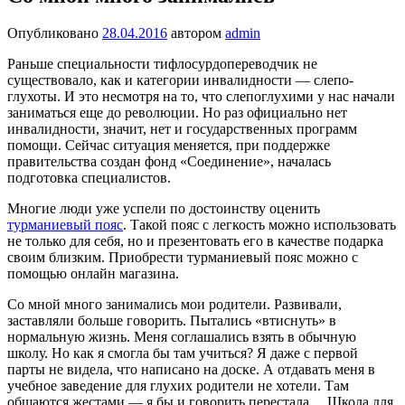
Опубликовано
28.04.2016
автором
admin
Раньше специальности тифлосурдопереводчик не
существовало, как и категории инвалидности — слепо-
глухоты. И это несмотря на то, что слепоглухими у нас начали
заниматься еще до революции. Но раз официально нет
инвалидности, значит, нет и государственных программ
помощи. Сейчас ситуация меняется, при поддержке
правительства создан фонд «Соединение», началась
подготовка специалистов.
Многие люди уже успели по достоинству оценить
турманиевый пояс
. Такой пояс с легкость можно использовать
не только для себя, но и презентовать его в качестве подарка
своим близким. Приобрести турманиевый пояс можно с
помощью онлайн магазина.
Со мной много занимались мои родители. Развивали,
заставляли больше говорить. Пытались «втиснуть» в
нормальную жизнь. Меня соглашались взять в обычную
школу. Но как я смогла бы там учиться? Я даже с первой
парты не видела, что написано на доске. А отдавать меня в
учебное заведение для глухих родители не хотели. Там
общаются жестами — я бы и говорить перестала… Школа для