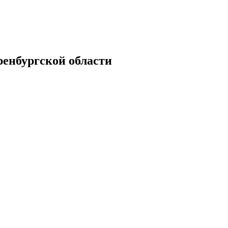
енбургской области