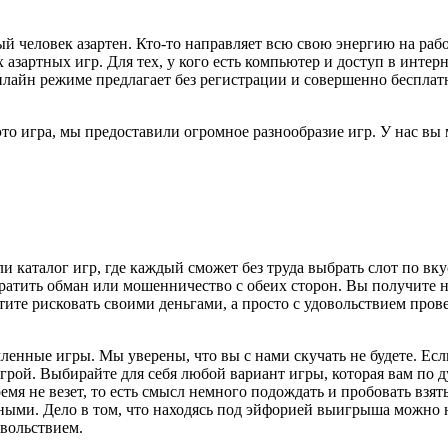
й человек азартен. Кто-то направляет всю свою энергию на работ
азартных игр. Для тех, у кого есть компьютер и доступ в интер
лайн режиме предлагает без регистрации и совершенно бесплатн
о игра, мы предоставили огромное разнообразие игр. У нас вы 
 каталог игр, где каждый сможет без труда выбрать слот по вк
твратить обман или мошенничество с обеих сторон. Вы получите н
отите рисковать своими деньгами, а просто с удовольствием прове
енные игры. Мы уверены, что вы с нами скучать не будете. Есл
рой. Выбирайте для себя любой вариант игры, которая вам по душ
мя не везет, то есть смысл немного подождать и пробовать взять
ными. Дело в том, что находясь под эйфорией выигрыша можно н
овольствием.