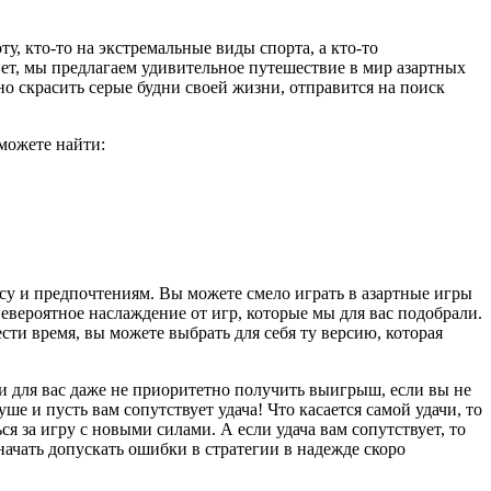
у, кто-то на экстремальные виды спорта, а кто-то
нет, мы предлагаем удивительное путешествие в мир азартных
о скрасить серые будни своей жизни, отправится на поиск
можете найти:
усу и предпочтениям. Вы можете смело играть в азартные игры
евероятное наслаждение от игр, которые мы для вас подобрали.
сти время, вы можете выбрать для себя ту версию, которая
и для вас даже не приоритетно получить выигрыш, если вы не
е и пусть вам сопутствует удача! Что касается самой удачи, то
ся за игру с новыми силами. А если удача вам сопутствует, то
ачать допускать ошибки в стратегии в надежде скоро