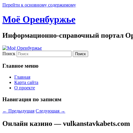
Перейти к основному содержимому
Моё Оренбуржье
Информационно-справочный портал Ор
Поиск
Главное меню
Главная
Карта сайта
О проекте
Навигация по записям
←
Предыдущая
Следующая
→
Онлайн казино — vulkanstavkabets.com