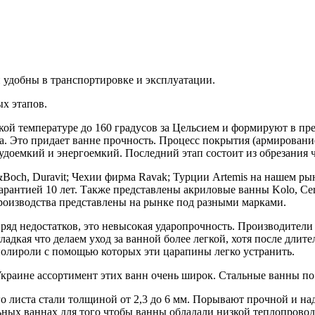
удобны в транспортировке и эксплуатации.
х этапов.
ой температуре до 160 градусов за Цельсием и формируют в пр
 Это придает ванне прочность. Процесс покрытия (армирование
трудоемкий и энергоемкий. Последний этап состоит из обрезания
Boch, Duravit; Чехии фирма Ravak; Турции Artemis на нашем ры
гарантией 10 лет. Также представлены акриловые ванны Kolo, Ce
роизводства представлены на рынке под разными марками.
ряд недостатков, это невысокая ударопрочность. Производител
ладкая что делаем уход за ванной более легкой, хотя после дли
полироли с помощью которых эти царапины легко устранить.
краине ассортимент этих ванн очень широк. Стальные ванны по 
 листа стали толщиной от 2,3 до 6 мм. Порывают прочной и над
ных ваннах для того чтобы ванны обладали низкой теплопровод