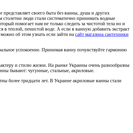
 представляет своего быта без ванны, душа и других
ом столетии люди стали систематично принимать водные
орый помогает нам не только следить за чистотой тела но и
я в теплой, пенистой воде. А если в ванную добавить экстракт
 можно об этом узнать если зайти на
сайт магазина сантехники
ральное успокоение. Принимая ванну почувствуйте гармонию
рактеру и стилю жизни. На рынке Украины очень разнообразны
анны бывают: чугунные, стальные, акриловые.
ны более тридцати лет. В Украине акриловые ванны стали