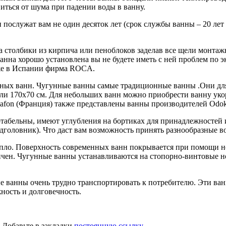
ться от шума при падении воды в ванну.
послужат вам не один десяток лет (срок службы ванны – 20 лет
а столбики из кирпича или пеноблоков заделав все щели монтаж
анна хорошо установлена вы не будете иметь с ней проблем по э
кже в Испании фирма ROCA.
нных ванн. Чугунные ванны самые традиционные ванны .Они для
ли 170х70 см. Для небольших ванн можно приобрести ванну уко
fon (Франция) также представлены ванны производителей Odoks
табельны, имеют углубления на бортиках для принадлежностей
дголовник). Что даст вам возможность принять разнообразные 
пло. Поверхность современных ванн покрывается при помощи но
чен. Чугунные ванны устанавливаются на стопорно-винтовые но
 ванны очень трудно транспортировать к потребителю. Эти ванны
ность и долговечность.
. Добавьте в закладки
постоянную ссылку
.