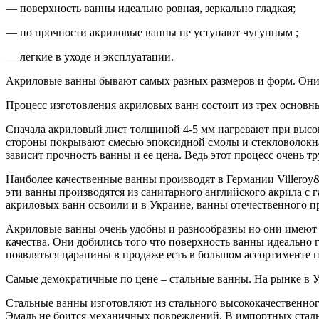
— поверхность ванны идеально ровная, зеркально гладкая;
— по прочности акриловые ванны не уступают чугунным ;
— легкие в уходе и эксплуатации.
Акриловые ванны бывают самых разных размеров и форм. Они 
Процесс изготовления акриловых ванн состоит из трех основны
Сначала акриловый лист толщиной 4-5 мм нагревают при высок
стороны покрывают смесью эпоксидной смолы и стекловолокна.
зависит прочность ванны и ее цена. Ведь этот процесс очень 
Наиболее качественные ванны производят в Германии Villeroy&
эти ванны производятся из санитарного английского акрила с 
акриловых ванн освоили и в Украине, ванны отечественного п
Акриловые ванны очень удобны и разнообразны но они имеют 
качества. Они добились того что поверхность ванны идеально г
появляться царапины в продаже есть в большом ассортименте 
Самые демократичные по цене – стальные ванны. На рынке в У
Стальные ванны изготовляют из стального высококачественного
Эмаль не боится механичных повреждений. В импортных сталь