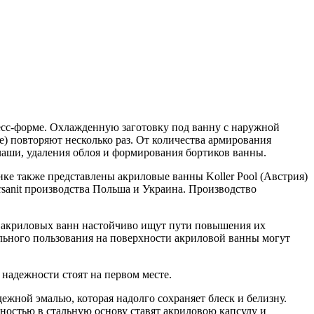
есс-форме. Охлажденную заготовку под ванну с наружной
) повторяют несколько раз. От количества армирования
 чаши, удаления облоя и формирования бортиков ванны.
нке также представлены акриловые ванны Koller Pool (Австрия)
rsanit производства Польша и Украина. Производство
и акриловых ванн настойчиво ищут пути повышения их
тельного пользования на поверхности акриловой ванны могут
надежности стоят на первом месте.
ежной эмалью, которая надолго сохраняет блеск и белизну.
ностью в стальную основу ставят акриловою капсулу и