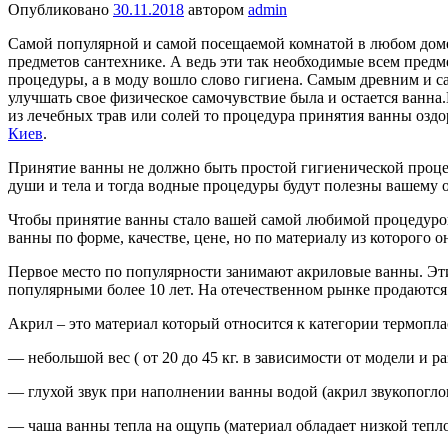
Опубликовано
30.11.2018
автором
admin
Самой популярной и самой посещаемой комнатой в любом доме 
предметов сантехнике. А ведь эти так необходимые всем пред
процедуры, а в моду вошло слово гигиена. Самым древним и с
улучшать свое физическое самочувствие была и остается ванна.
из лечебных трав или солей то процедура принятия ванны оздо
Киев
.
Принятие ванны не должно быть простой гигиенической проц
души и тела и тогда водные процедуры будут полезны вашему 
Чтобы принятие ванны стало вашей самой любимой процедурой
ванны по форме, качестве, цене, но по материалу из которого
Первое место по популярности занимают акриловые ванны. Эти
популярными более 10 лет. На отечественном рынке продаются
Акрил – это материал который относится к категории термопл
— небольшой вес ( от 20 до 45 кг. в зависимости от модели и ра
— глухой звук при наполнении ванны водой (акрил звукопогл
— чаша ванны тепла на ощупь (материал обладает низкой тепл