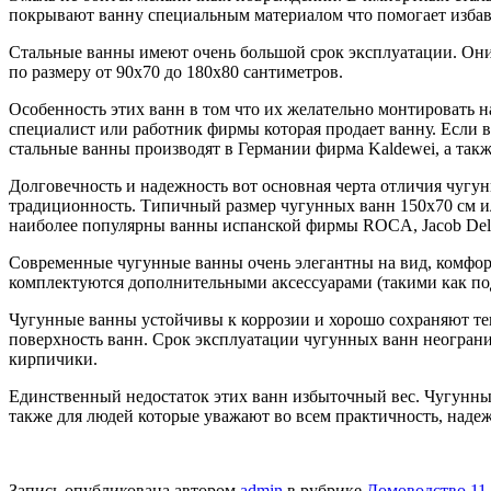
покрывают ванну специальным материалом что помогает избави
Стальные ванны имеют очень большой срок эксплуатации. Они 
по размеру от 90х70 до 180х80 сантиметров.
Особенность этих ванн в том что их желательно монтировать н
специалист или работник фирмы которая продает ванну. Если в
стальные ванны производят в Германии фирма Kaldewei, а та
Долговечность и надежность вот основная черта отличия чугу
традиционность. Типичный размер чугунных ванн 150х70 см и
наиболее популярны ванны испанской фирмы ROCA, Jacob Dela
Современные чугунные ванны очень элегантны на вид, комфор
комплектуются дополнительными аксессуарами (такими как по
Чугунные ванны устойчивы к коррозии и хорошо сохраняют те
поверхность ванн. Срок эксплуатации чугунных ванн неограни
кирпичики.
Единственный недостаток этих ванн избыточный вес. Чугунные
также для людей которые уважают во всем практичность, надеж
Запись опубликована автором
admin
в рубрике
Домоводство 11