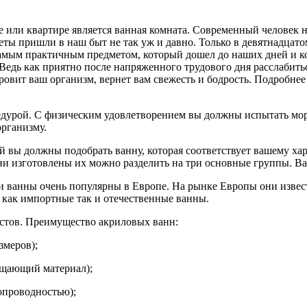
или квартире является ванная комната. Современный человек не
меты пришли в наш быт не так уж и давно. Только в девятнадцат
амым практичным предметом, который дошел до наших дней и кот
Ведь как приятно после напряженного трудового дня расслабитьс
ровит ваш организм, вернет вам свежесть и бодрость. Подробнее
едурой. С физическим удовлетворением вы должны испытать мо
организму.
 вы должны подобрать ванну, которая соответствует вашему ха
 они изготовлены их можно разделить на три основные группы. В
 ванны очень популярны в Европе. На рынке Европы они извест
 как импортные так и отечественные ванны.
астов. Преимущество акриловых ванн:
змеров);
ощающий материал);
опроводностью);