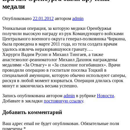
медали
Опубликовано
22.01.2012
автором
admin
Уникальная операция, за которую медики Оренбуржья
получили высокую награду из рук Командующего войсками
Центрального военного округа генерал-полковника Чиркина,
была проведена в марте 2011 года, из тела солдата врачам
удалось извлечь неразорвавшуюся гранату….
Хирурги Вадим Русин и Михаил Тингаев, а также
анастезиолог-реаниматолог Михаил Дахнюк награждены
медалями «За Отвагу» и «За спасение погибавших». Врачи
проводили операцию в госпитале поселка Тоцкий в
специальной амуниции, которую обычно используют саперы,
рискуя в любой момент взорваться. Операция длилась сорок
минут и закончилась весьма успешно.
Запись опубликована автором
admin
в рубрике
Новости
.
Добавьте в закладки
постоянную ссылку
.
Добавить комментарий
Ваш адрес email не будет опубликован.
Обязательные поля
помечены
*