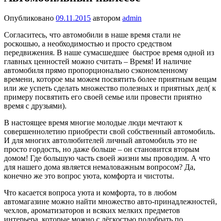
Опубликовано
09.11.2015
автором
admin
Согласитесь, что автомобили в наше время стали не
роскошью, а необходимостью и просто средством
передвижения. В наше сумасшедшее быстрое время одной из
главных ценностей можно считать – Время! И наличие
автомобиля прямо пропорционально сэкономленному
времени, которое мы можем посвятить более приятным вещам
или же успеть сделать множество полезных и приятных дел( к
примеру посвятить его своей семье или провести приятно
время с друзьями).
В настоящее время многие молодые люди мечтают к
совершеннолетию приобрести свой собственный автомобиль.
И для многих автолюбителей личный автомобиль это не
просто гордость, но даже больше – он становится вторым
домом! Где большую часть своей жизни мы проводим. А что
для нашего дома является немаловажным вопросом? Да,
конечно же это вопрос уюта, комфорта и чистоты.
Что касается вопроса уюта и комфорта, то в любом
автомагазине можно найти множество авто-принадлежностей,
чехлов, ароматизаторов и всяких мелких предметов
интерьера, которые можно с лёгкостью подобрать по