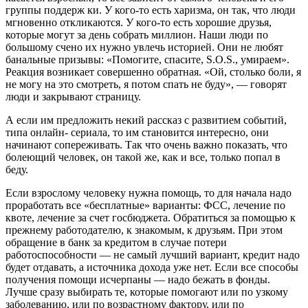
группы поддерж ки. У кого-то есть харизма, он так, что люди
мгновенно откликают­ся. У кого-то есть хорошие друзья,
которые могут за день собрать мил­лион. Наши люди по
большому счено их нужно увлечь историей. Они не любят
банальные призывы: «Помоги­те, спасите, S.O.S., умираем».
Реак­ция возникает совершенно обратная. «Ой, столько боли, я
не могу на это смотреть, я потом спать не буду», — говорят
люди и закрывают страницу.
А если им предложить некий рассказ с развитием событий,
типа онлайн- сериала, то им становится интересно, они
начинают сопереживать. Так что очень важно показать, что
болеющий человек, он такой же, как и все, только попал в
беду.
Если взрослому человеку нужна помощь, то для начала надо
проработать все «бесплатные» варианты: ФСС, лечение по
квоте, лечение за счет госбюджета. Обра­титься за помощью к
прежнему работо­дателю, к знакомым, к друзьям. При этом
обращение в банк за кредитом в случае потери
работоспособности — не самый лучший вариант, кредит надо
будет отда­вать, а источника дохода уже нет. Если все способы
получения помощи исчерпаны — надо бежать в фонды.
Лучше сразу выби­рать те, которые помогают или по узкому
заболеванию, или по возрастному фак­тору, или по