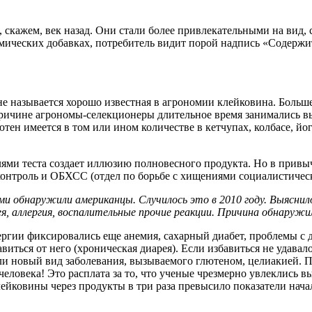
кажем, век назад. Они стали более привлекательными на вид, с
мических добавках, потребитель видит порой надпись «Содержи
не называется хорошо известная в агрономии клейковина. Больш
й причине агрономы-селекционеры длительное время занимались
н имеется в том или ином количестве в кетчупах, колбасе, йогу
ми теста создает иллюзию полновесного продукта. Но в привычн
нтроль и ОБХСС (отдел по борьбе с хищениями социалистическо
и обнаружили американцы. Случилось это в 2010 году. Выяснило
я, аллергия, воспалительные прочие реакции. Причина обнаружи
ергии фиксировались еще анемия, сахарный диабет, проблемы с
ться от него (хроническая диарея). Если избавиться не удавалос
али новый вид заболевания, вызываемого глютеном, целиакией.
 человека! Это расплата за то, что ученые чрезмерно увлеклись
йковины через продукты в три раза превысило показатели начал