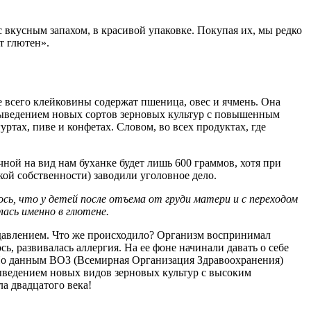
 вкусным запахом, в красивой упаковке. Покупая их, мы редко
т глютен».
е всего клейковины содержат пшеница, овес и ячмень. Она
 выведением новых сортов зерновых культур с повышенным
ртах, пиве и конфетах. Словом, во всех продуктах, где
ой на вид нам буханке будет лишь 600 граммов, хотя при
й собственности) заводили уголовное дело.
сь, что у детей после отъема от груди матери и с переходом
лась именно в глютене.
 давлением. Что же происходило? Организм воспринимал
ь, развивалась аллергия. На ее фоне начинали давать о себе
 По данным ВОЗ (Всемирная Организация Здравоохранения)
 выведением новых видов зерновых культур с высоким
а двадцатого века!