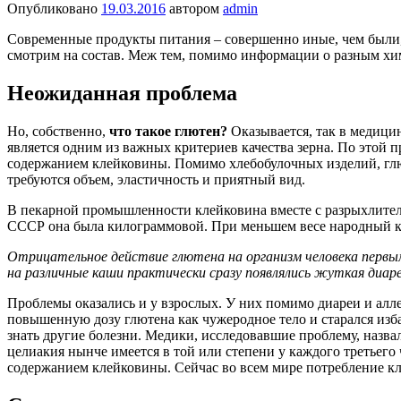
Опубликовано
19.03.2016
автором
admin
Современные продукты питания – совершенно иные, чем были, с
смотрим на состав. Меж тем, помимо информации о разным хи
Неожиданная проблема
Но, собственно,
что такое глютен?
Оказывается, так в медици
является одним из важных критериев качества зерна. По это
содержанием клейковины. Помимо хлебобулочных изделий, глюте
требуются объем, эластичность и приятный вид.
В пекарной промышленности клейковина вместе с разрыхлителя
СССР она была килограммовой. При меньшем весе народный ко
Отрицательное действие глютена на организм человека первым
на различные каши практически сразу появлялись жуткая диаре
Проблемы оказались и у взрослых. У них помимо диареи и алл
повышенную дозу глютена как чужеродное тело и старался избави
знать другие болезни. Медики, исследовавшие проблему, назв
целиакия нынче имеется в той или степени у каждого третьего
содержанием клейковины. Сейчас во всем мире потребление кле