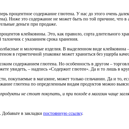
перь процентное содержание глютена. У нас до этого очень дале
на). Ниже это содержание не может быть по той причине, что в
тельные деньги при продаже.
 процентов клейковины. Это, как правило, сорта длительного хра
 талончик с указанием срока хранения.
колбасные и молочные изделия. В выделенном виде клейковина 
теном в герметичной упаковке может храниться без ущерба качес
оким содержанием глютена. Но особенность в другом – торговле
жете увидеть, – надпись «Содержит глютен». Да и то лишь в кр
и, покупаемые в магазине, может только сельчанин. Да и то, ес
жание глютена по определенным видам продуктов можно выясни
продукты не стоит покупать, и при походе в магазин чаще загл
. Добавьте в закладки
постоянную ссылку
.