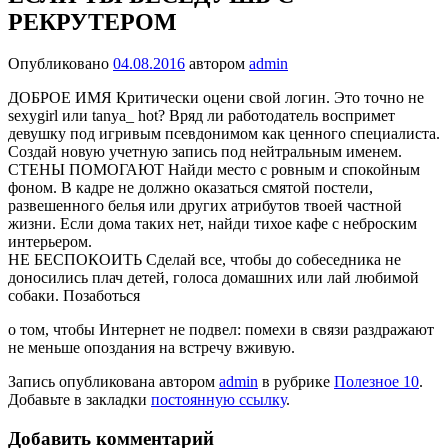
РЕКРУТЕРОМ
Опубликовано
04.08.2016
автором
admin
ДОБРОЕ ИМЯ Критически оцени свой логин. Это точно не
sexygirl или tanya_ hot? Вряд ли работодатель воспримет
девушку под игривым псевдонимом как ценного специалиста.
Создай новую учетную запись под нейтральным именем.
СТЕНЫ ПОМОГАЮТ Найди место с ровным и спокойным
фоном. В кадре не должно оказаться смятой постели,
развешенного белья или других атрибутов твоей частной
жизни. Если дома таких нет, найди тихое кафе с неброским
интерьером.
НЕ БЕСПОКОИТЬ Сделай все, чтобы до собеседника не
доносились плач детей, голоса домашних или лай любимой
собаки. Позаботься
о том, чтобы Интернет не подвел: помехи в связи раздражают
не меньше опоздания на встречу вживую.
Запись опубликована автором
admin
в рубрике
Полезное 10
.
Добавьте в закладки
постоянную ссылку
.
Добавить комментарий