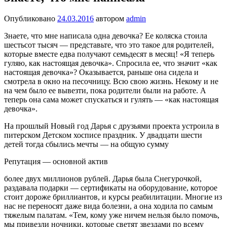
Опубликовано
24.03.2016
автором
admin
Знаете, что мне написала одна девочка? Ее коляска стоила
шестьсот тысяч — пред­ставьте, что это такое для родителей,
ко­торые вместе едва получают семьдесят в месяц! «Я теперь
гуляю, как настоящая девочка». Спросила ее, что значит «как
на­стоящая девочка»? Оказывается, раньше она сидела и
смотрела в окно на песочни­цу. Всю свою жизнь. Некому и не
на чем было ее вывезти, пока родители были на работе. А
теперь она сама может спускать­ся и гулять — «как настоящая
девочка».
На прошлый Новый год Дарья с друзья­ми проекта устроила в
питерском Детском хосписе праздник. У двадцати шести
детей тогда сбылись мечты — на общую сумму
Репутация — основной актив
более двух миллионов рублей. Дарья была Снегурочкой,
раздавала подарки — серти­фикаты на оборудование, которое
стоит дороже бриллиантов, и курсы реабилита­ции. Многие из
нас не переносят даже вида болезни, а она ходила по самым
тяжелым палатам. «Тем, кому уже ничем нельзя бы­ло помочь,
мы привезли ночники, которые светят звездами по всему