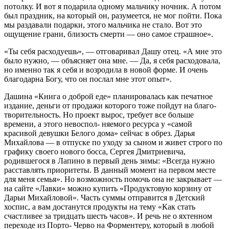
потолку. И вот я подарила одному мальчику ночник. А по­том
был праздник, на который он, разуме­ется, не мог пойти. Пока
мы раздавали по­дарки, этого мальчика не стало. Вот это
ощущение грани, близость смерти — оно самое страшное».
«Ты себя расходуешь», — отговаривал Дашу отец. «А мне это
было нужно, — объясняет она мне. — Да, я себя расходо­вала,
но именно так я себя и возродила в новой форме. И очень
благодарна Богу, что он послал мне этот опыт».
Дашина «Книга о доброй еде» планиро­валась как печатное
издание, деньги от продажи которого тоже пойдут на благо­
творительность. Но проект вырос, требу­ет все больше
времени, а этого невоспол- няемого ресурса у «самой
красивой де­вушки Белого дома» сейчас в обрез. Дарья
Михайлова — в отпуске по уходу за сыном и живет строго по
графику своего нового босса, Сергея Дмитриевича,
родившего­ся в Лапино в первый день зимы: «Всегда нужно
расставлять приоритеты. В данный момент на первом месте
для меня семья». Но возможность помочь она не закрыва­ет —
на сайте «Лавки» можно купить «Про­дуктовую корзину от
Дарьи Михайловой». Часть суммы отправится в Детский
хоспис, а вам достанутся продукты на тему «Как стать
счастливее за тридцать шесть часов». И речь не о яхтенном
переходе из Порто- Черво на Форментеру, который в любой