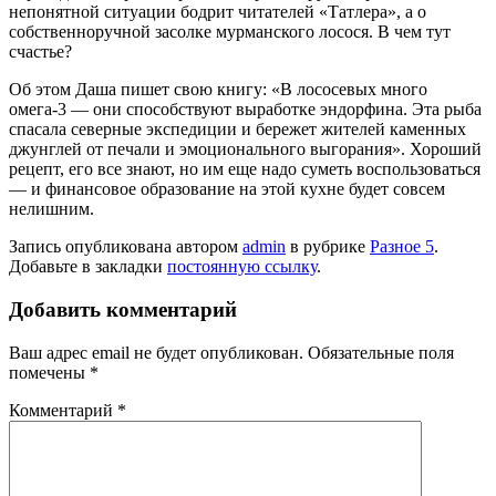
непонятной ситуации бодрит читателей «Татлера», а о
собственноручной засолке мурманского лосося. В чем тут
счастье?
Об этом Даша пишет свою книгу: «В ло­сосевых много
омега-3 — они способ­ствуют выработке эндорфина. Эта рыба
спасала северные экспедиции и бережет жителей каменных
джунглей от печали и эмоционального выгорания». Хороший
рецепт, его все знают, но им еще надо суметь воспользоваться
— и финансовое образование на этой кухне будет совсем
нелишним.
Запись опубликована автором
admin
в рубрике
Разное 5
.
Добавьте в закладки
постоянную ссылку
.
Добавить комментарий
Ваш адрес email не будет опубликован.
Обязательные поля
помечены
*
Комментарий
*