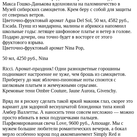
Макса Гошко-Данькова вдохновила на паломничество в
Музей сибирских самоцветов. Крем беру с собой для защиты
от северных ветров.
Цветочно-фруктовый аромат Agua Del Sol, 50 мл, 4582 руб.,
Escada. Пунш из мандарина, малины и абрикоса напомнил
школьные годы: летящее шифоновое платье и ветер в голове.
Подарю дочери, она точно будет в восторге от этого
фруктового взрыва.
Цветочно-фруктовый аромат Nina Pop,
50 мл, 4250 руб., Nina
Ricci. Аромат-праздник! Одни разноцветные горошины
поднимают настроение не хуже, чем брошь из самоцветов.
Приберегу до мая: яблочно-пионовые ноты споются с
шелковым платьем и жемчужными серьгами.
Кремовые тени Ombre Couture, Jaune Aurora, Givenchy.
Вряд ли я рискну сделать такой яркий макияж глаз, скорее это
вариант для задорной веснушчатой блондинки типа юной
Амбер Валлетты. А наносить тени совсем несложно — можно
просто вбивать в веки подушечками пальцев.
Парфюмированная свеча Love, 9600 руб., Amouage. Мы с
мужем большие любители романтических вечеров, а бокал
мерло особенно хорош под аккомпанемент Simply Red и