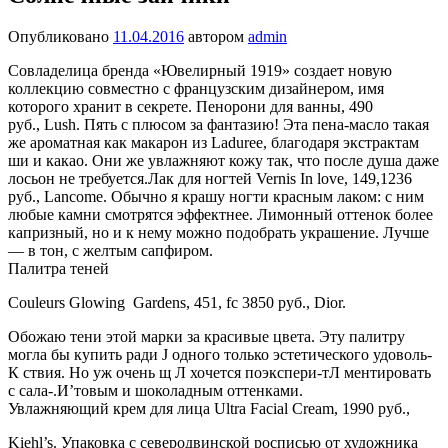
Опубликовано
11.04.2016
автором
admin
Совладелица бренда «Ювелирный 1919» создает новую
коллекцию совместно с французским дизайнером, имя
которого хранит в секрете. Пенорони для ванны, 490
руб., Lush. Пять с плюсом за фантазию! Эта пена-масло такая
же ароматная как макарон из Laduree, благодаря экстрактам
ши и какао. Они же увлажняют кожу так, что после душа даже
лосьон не требуется.
Лак для ногтей Vernis In love, 149,1236
руб., Lancome. Обычно я крашу ногти красным лаком: с ним
любые камни смотрятся эффектнее. Лимонный оттенок более
капризный, но и к нему можно подобрать украшение. Лучше
— в тон, с желтым сапфиром.
Палитра теней
Couleurs Glowing Gardens, 451, fc 3850 руб., Dior.
Обожаю тени этой марки за красивые цвета. Эту палитру
могла бы купить ради J одного только эстетического удоволь-
К ствия. Но уж очень щ Л хочется поэкспери-тЛ ментировать
с сала-.И’товым и шоколадным оттенками.
Увлажняющий крем для лица Ultra Facial Cream, 1990 руб.,
Kiehl’s. Упаковка с северодвинской росписью от художника