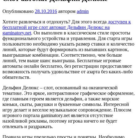
Опубликовано
28.10.2016
автором
admin
Хотите развлечься и отдохнуть? Для этого всегда
доступен к
бесплатной игре слот автомат Дельфин Делюкс на
gaminatory.net
. Он выполнен в классическом стиле простоты
функционального устройства и управления. Для старта игры
пользователю необходимо указать размер ставки и количество
линий, которые будут формировать из выпавших картинок,
выигрышные комбинации. Соответственно, чем больше
линий, тем выше шанс выигрыша. Бесплатные игровые
автоматы онлайн бесплатно, без регистрации предоставляют
возможность получать удовольствие от азарта без каких-либо
обязательств.
Дельфин Делюкс – слот, основанный на океанической
тематике. Это яркое, интерактивное графическое оформление,
где главным героем является дельфин, а также морские
коньки, скаты, ракушки и буквенные символы. Интересной
игру делает и веселое музыкальное сопровождение. Плюсом
игрового портала gaminatory.net является отсутствие
назойливой рекламы, поэтому игрока ничего не будет
отвлекать и раздражать.
Правила игры предельно просты и понятны. Необходимо